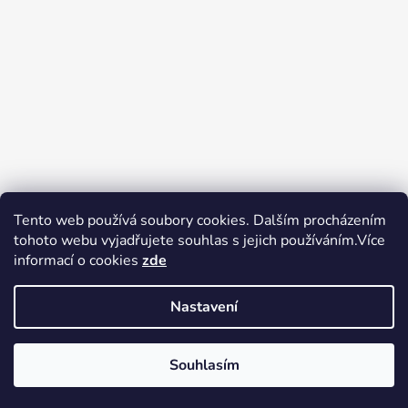
Tento web používá soubory cookies. Dalším procházením
tohoto webu vyjadřujete souhlas s jejich používáním.Více
Zboží.cz
Heureka.cz
Voňavé dárky
informací o cookies
zde
Nastavení
Souhlasím
Vytvořil Shoptet
Copyright 2026
tak trochu jiné
V pátek 14.8.2026 má prodejna Tak trochu jiné elektro zavřeno.
elektro
. Všechna práva vyhrazena.