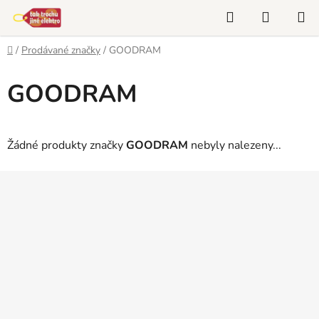
Přejít
Hledat
NÁKUP
na
KOŠÍK
obsah
Domů
/
Prodávané značky
/
GOODRAM
GOODRAM
Žádné produkty značky
GOODRAM
nebyly nalezeny...
Z
á
p
a
t
í