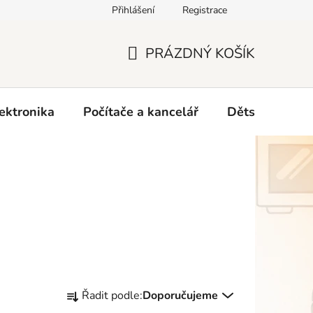
Přihlášení
Registrace
O nás
PRÁZDNÝ KOŠÍK
NÁKUPNÍ
KOŠÍK
ektronika
Počítače a kancelář
Dětské zboží 
Ř
Řadit podle:
Doporučujeme
a