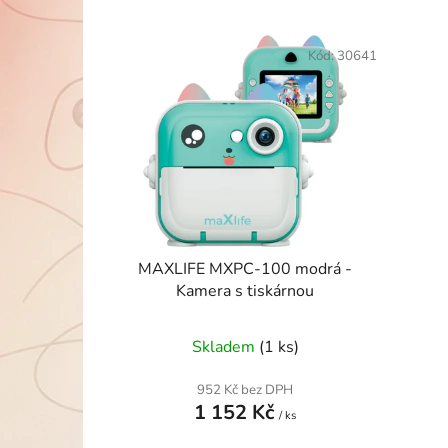
V
ý
Kód:
30641
p
i
s
p
r
o
d
u
MAXLIFE MXPC-100 modrá -
k
Kamera s tiskárnou
t
ů
Skladem
(1 ks)
952 Kč bez DPH
1 152 Kč
/ ks