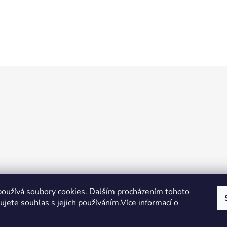
O
v
l
á
d
a
c
í
p
r
v
k
y
Zboží.cz
Heureka.cz
Voňavé dárky
oužívá soubory cookies. Dalším procházením tohoto
v
jete souhlas s jejich používáním.Více informací o
ý
p