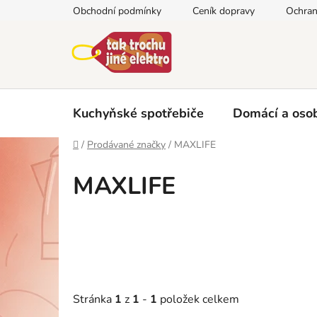
Přejít
Obchodní podmínky
Ceník dopravy
Ochran
na
obsah
Kuchyňské spotřebiče
Domácí a osob
Domů
/
Prodávané značky
/
MAXLIFE
MAXLIFE
Stránka
1
z
1
-
1
položek celkem