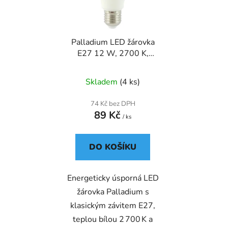
s
r
p
o
r
d
Palladium LED žárovka
o
u
E27 12 W, 2700 K,
d
k
1080 lm (A60)
u
t
Skladem
(4 ks)
k
ů
t
74 Kč bez DPH
ů
89 Kč
/ ks
DO KOŠÍKU
Energeticky úsporná LED
žárovka Palladium s
klasickým závitem E27,
teplou bílou 2 700 K a