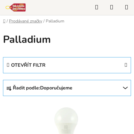
Přejít
Hledat
NÁKUP
na
KOŠÍK
obsah
Domů
/
Prodávané značky
/
Palladium
Palladium
OTEVŘÍT FILTR
Ř
Řadit podle:
Doporučujeme
a
z
V
e
ý
n
p
í
i
p