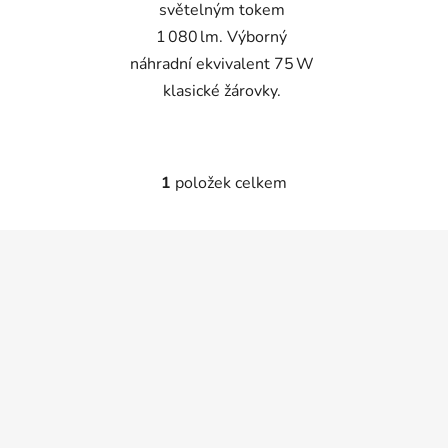
světelným tokem
1 080 lm. Výborný
náhradní ekvivalent 75 W
klasické žárovky.
1
položek celkem
O
v
l
Z
á
á
d
p
a
a
c
t
í
p
í
r
v
k