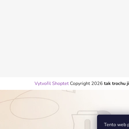
p
a
t
í
Vytvořil Shoptet
Copyright 2026
tak trochu j
Tento web p