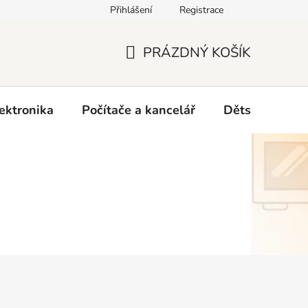
Přihlášení
Registrace
O nás
PRÁZDNÝ KOŠÍK
NÁKUPNÍ
KOŠÍK
ektronika
Počítače a kancelář
Dětské zboží 