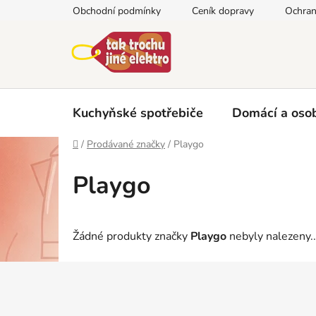
Přejít
Obchodní podmínky
Ceník dopravy
Ochran
na
obsah
Kuchyňské spotřebiče
Domácí a osob
Domů
/
Prodávané značky
/
Playgo
Playgo
Žádné produkty značky
Playgo
nebyly nalezeny..
Z
á