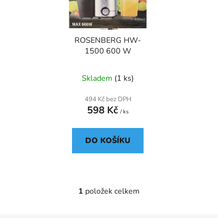
s
r
p
o
r
d
ROSENBERG HW-
o
u
1500 600 W
d
k
u
t
Skladem
(1 ks)
k
ů
t
494 Kč bez DPH
ů
598 Kč
/ ks
DO KOŠÍKU
1
položek celkem
O
v
l