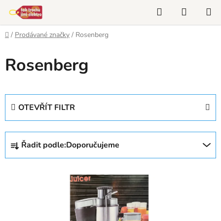
Přejít
Hledat
NÁKUP
na
KOŠÍK
obsah
Domů
/
Prodávané značky
/
Rosenberg
Rosenberg
OTEVŘÍT FILTR
Ř
Řadit podle:
Doporučujeme
a
z
V
e
ý
n
p
í
i
p