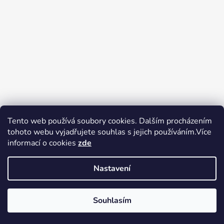
Tento web používá soubory cookies. Dalším procházením
tohoto webu vyjadřujete souhlas s jejich používáním.Více
Zboží.cz
Heureka.cz
Voňavé dárky
informací o cookies
zde
Nastavení
Souhlasím
Vytvořil Shoptet
Copyright 2026
tak trochu jiné
V pátek 14.8.2026 má prodejna Tak trochu jiné elektro zavřeno.
elektro
. Všechna práva vyhrazena.