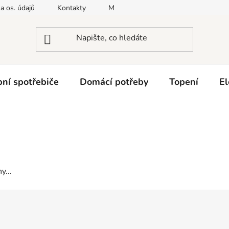
a os. údajů
Kontakty
Moje objednávka
Napište nám
ní spotřebiče
Domácí potřeby
Topení
El
y...