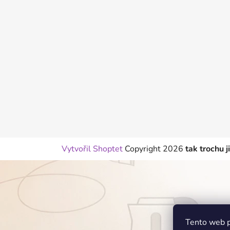
p
a
t
í
Vytvořil Shoptet
Copyright 2026
tak trochu j
Tento web p