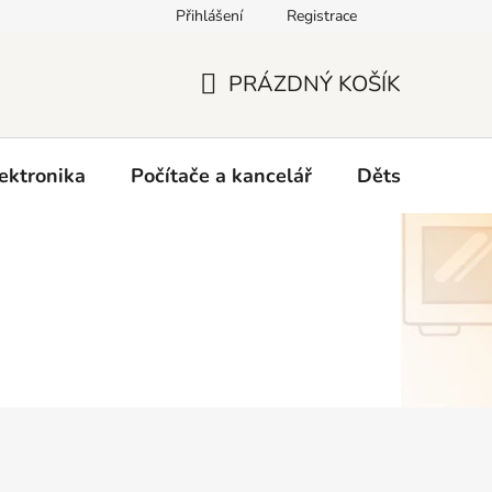
Přihlášení
Registrace
O nás
PRÁZDNÝ KOŠÍK
NÁKUPNÍ
KOŠÍK
ektronika
Počítače a kancelář
Dětské zboží 