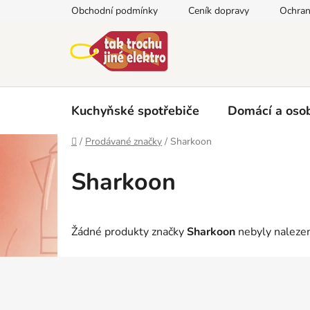
Přejít
Obchodní podmínky
Ceník dopravy
Ochran
na
obsah
Kuchyňské spotřebiče
Domácí a osob
Domů
/
Prodávané značky
/
Sharkoon
Sharkoon
Žádné produkty značky
Sharkoon
nebyly nalezen
Z
á