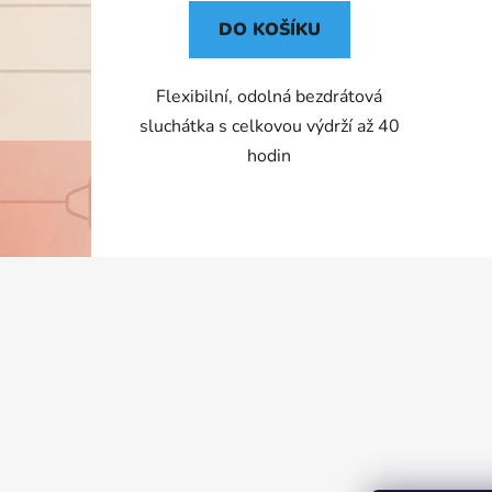
DO KOŠÍKU
Flexibilní, odolná bezdrátová
sluchátka s celkovou výdrží až 40
hodin
Z
á
p
a
t
í