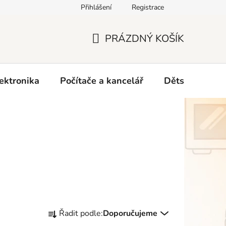
Přihlášení
Registrace
O nás
PRÁZDNÝ KOŠÍK
NÁKUPNÍ
KOŠÍK
ektronika
Počítače a kancelář
Dětské zboží 
Ř
Řadit podle:
Doporučujeme
a