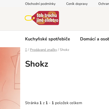
Přejít
Obchodní podmínky
Ceník dopravy
Ochran
na
obsah
Kuchyňské spotřebiče
Domácí a osob
Domů
/
Prodávané značky
/
Shokz
Shokz
Stránka
1
z
1
-
1
položek celkem