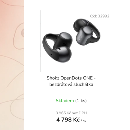
V
ý
Kód:
32992
p
i
s
p
r
o
d
u
Shokz OpenDots ONE -
k
bezdrátová sluchátka
t
ů
Skladem
(1 ks)
3 965 Kč bez DPH
4 798 Kč
/ ks