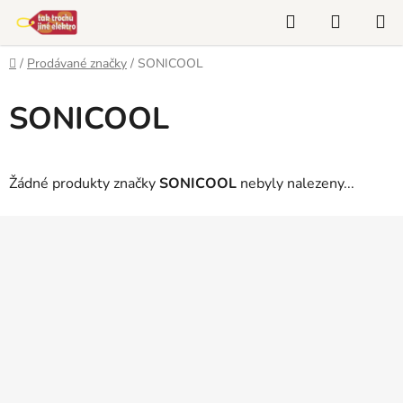
Přejít
Hledat
NÁKUP
na
KOŠÍK
obsah
Domů
/
Prodávané značky
/
SONICOOL
SONICOOL
Žádné produkty značky
SONICOOL
nebyly nalezeny...
Z
á
p
a
t
í