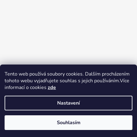
Tento web používá soubory cookies. Dalším procházením
tohoto webu vyjadřujete souhlas s jejich používáním.Více
Zboží.cz
Heureka.cz
Voňavé dárky
informací o cookies
zde
Nastavení
Souhlasím
Vytvořil Shoptet
Copyright 2026
tak trochu jiné
V pátek 14.8.2026 má prodejna Tak trochu jiné elektro zavřeno.
elektro
. Všechna práva vyhrazena.