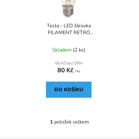
s
r
p
o
r
d
Tesla - LED žárovka
o
u
FILAMENT RETRO
d
k
BULB E27, 8W
u
t
Skladem
(2 ks)
k
ů
t
66 Kč bez DPH
ů
80 Kč
/ ks
DO KOŠÍKU
1
položek celkem
O
v
l