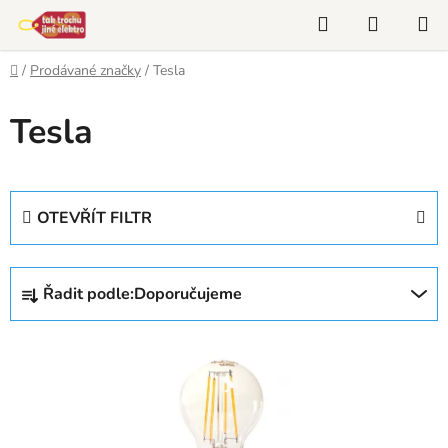
Přejít
Hledat
NÁKUP
na
KOŠÍK
obsah
Domů
/
Prodávané značky
/
Tesla
Tesla
OTEVŘÍT FILTR
Ř
Řadit podle:
Doporučujeme
a
z
V
e
ý
n
p
í
i
p