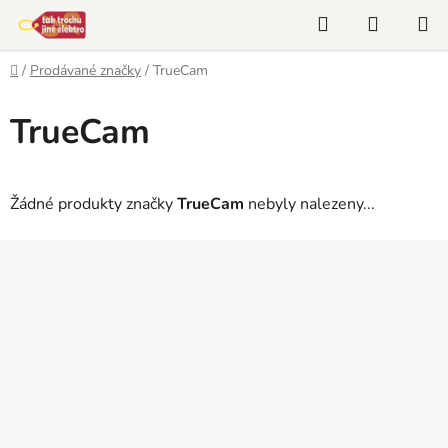
Přejít
Hledat
NÁKUP
na
KOŠÍK
obsah
Domů
/
Prodávané značky
/
TrueCam
TrueCam
Žádné produkty značky
TrueCam
nebyly nalezeny...
Z
á
p
a
t
í