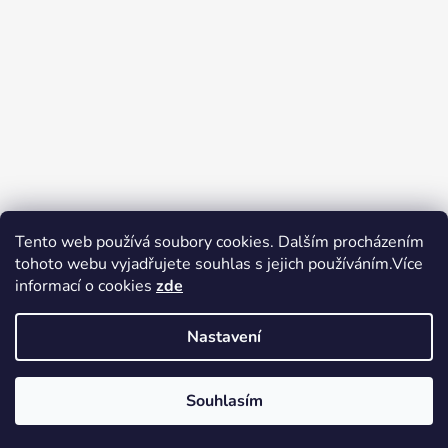
Tento web používá soubory cookies. Dalším procházením
tohoto webu vyjadřujete souhlas s jejich používáním.Více
Zboží.cz
Heureka.cz
Voňavé dárky
informací o cookies
zde
Nastavení
Souhlasím
Vytvořil Shoptet
Copyright 2026
tak trochu jiné
V pátek 14.8.2026 má prodejna Tak trochu jiné elektro zavřeno.
elektro
. Všechna práva vyhrazena.