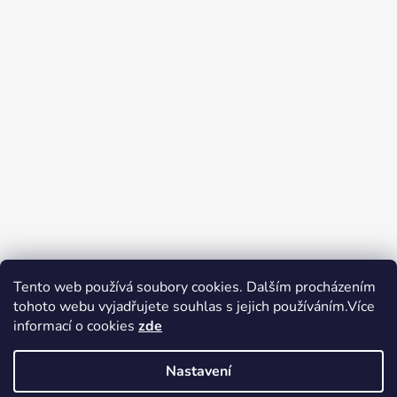
Tento web používá soubory cookies. Dalším procházením
tohoto webu vyjadřujete souhlas s jejich používáním.Více
Zboží.cz
Heureka.cz
Voňavé dárky
informací o cookies
zde
Nastavení