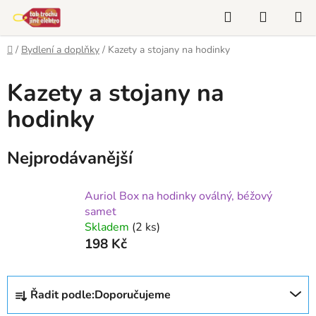
Přejít
Hledat
NÁKUP
na
KOŠÍK
obsah
Domů
/
Bydlení a doplňky
/
Kazety a stojany na hodinky
Kazety a stojany na
hodinky
Nejprodávanější
Auriol Box na hodinky oválný, béžový
samet
Skladem
(2 ks)
198 Kč
Ř
Řadit podle:
Doporučujeme
a