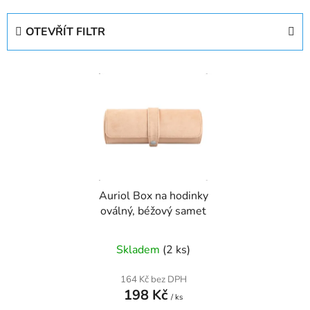
z
e
OTEVŘÍT FILTR
n
í
V
p
ý
r
p
o
i
d
s
u
p
k
r
t
Auriol Box na hodinky
o
ů
oválný, béžový samet
d
u
Skladem
(2 ks)
k
t
164 Kč bez DPH
ů
198 Kč
/ ks