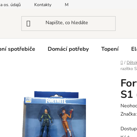
a os. údajů
Kontakty
Moje objednávka
Napište nám
ní spotřebiče
Domácí potřeby
Topení
El
Domů
/
Dětsk
razítko S
For
S1 
Průměr
Neoho
hodnoc
Značka
produk
Dostup
je