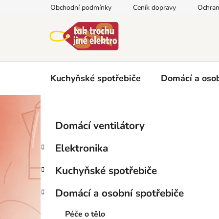
Přejít
Obchodní podmínky
Ceník dopravy
Ochran
na
obsah
Kuchyňské spotřebiče
Domácí a osob
P
K
Přeskočit
Domácí ventilátory
a
kategorie
o
t
s
Elektronika
e
t
g
r
Kuchyňské spotřebiče
o
a
r
Domácí a osobní spotřebiče
i
n
e
n
Péče o tělo