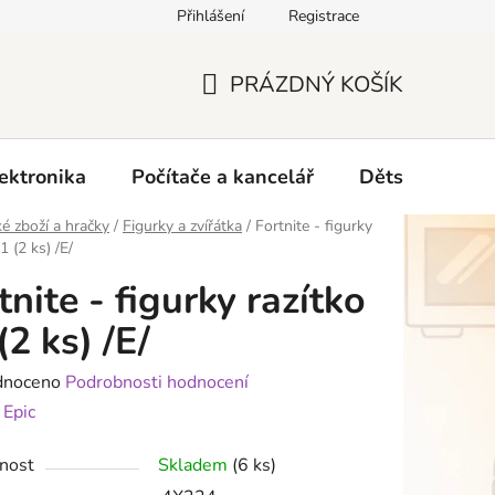
Přihlášení
Registrace
O nás
PRÁZDNÝ KOŠÍK
NÁKUPNÍ
KOŠÍK
ektronika
Počítače a kancelář
Dětské zboží 
é zboží a hračky
/
Figurky a zvířátka
/
Fortnite - figurky
1 (2 ks) /E/
tnite - figurky razítko
(2 ks) /E/
né
dnoceno
Podrobnosti hodnocení
ení
:
Epic
tu
nost
Skladem
(6 ks)