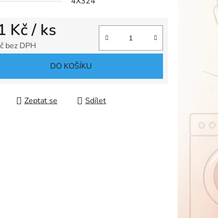
4X324
1 Kč
/ ks
ek.
č bez DPH
 cena:
DO KOŠÍKU
Zeptat se
Sdílet