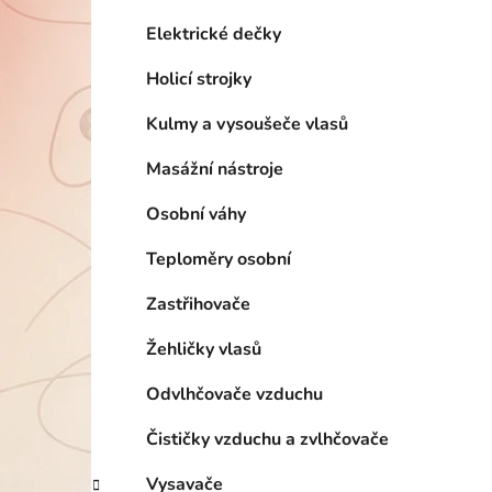
í
p
Elektrické dečky
a
Holicí strojky
n
e
Kulmy a vysoušeče vlasů
l
Masážní nástroje
Osobní váhy
Teploměry osobní
Zastřihovače
Žehličky vlasů
Odvlhčovače vzduchu
Čističky vzduchu a zvlhčovače
Vysavače