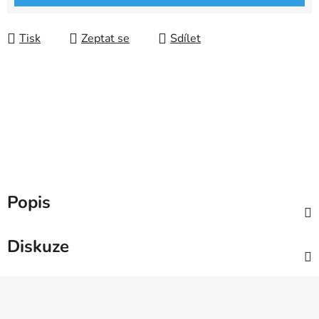
Tisk
Zeptat se
Sdílet
Popis
Diskuze
Z
á