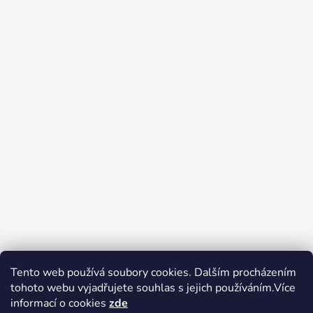
Tento web používá soubory cookies. Dalším procházením
tohoto webu vyjadřujete souhlas s jejich používáním.Více
Zboží.cz
Heureka.cz
Voňavé dárky
informací o cookies
zde