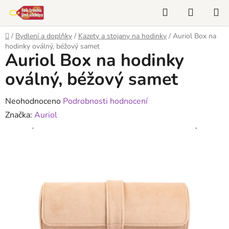
Přejít
Hledat
NÁKUP
na
KOŠÍK
obsah
Domů
/
Bydlení a doplňky
/
Kazety a stojany na hodinky
/
Auriol Box na
hodinky oválný, béžový samet
Auriol Box na hodinky
oválný, béžový samet
Průměrné
Neohodnoceno
Podrobnosti hodnocení
hodnocení
Značka:
Auriol
produktu
je
0,0
z
5
hvězdiček.