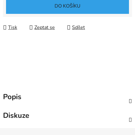
Měrná cena:
DO KOŠÍKU
Tisk
Zeptat se
Sdílet
Popis
Diskuze
Z