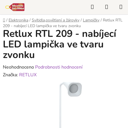
Přejít
Hledat
NÁKUP
na
KOŠÍK
obsah
Domů
/
Elektronika
/
Svítidla,osvětlení a žárovky
/
Lampičky
/
Retlux RTL
209 - nabíjecí LED lampička ve tvaru zvonku
Retlux RTL 209 - nabíjecí
LED lampička ve tvaru
zvonku
Průměrné
Neohodnoceno
Podrobnosti hodnocení
hodnocení
Značka:
RETLUX
produktu
je
0,0
z
5
hvězdiček.