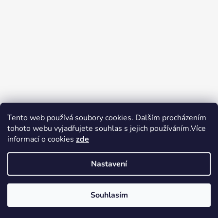
Tento web používá soubory cookies. Dalším procházením
tohoto webu vyjadřujete souhlas s jejich používáním.Více
Zboží.cz
Heureka.cz
Voňavé dárky
informací o cookies
zde
Nastavení
Souhlasím
Vytvořil Shoptet
Copyright 2026
tak trochu jiné
V pátek 14.8.2026 má prodejna Tak trochu jiné elektro zavřeno.
elektro
. Všechna práva vyhrazena.