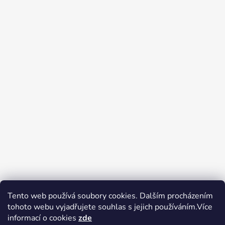
Tento web používá soubory cookies. Dalším procházením
tohoto webu vyjadřujete souhlas s jejich používáním.Více
Zboží.cz
Heureka.cz
Voňavé dárky
informací o cookies
zde