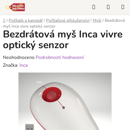
Přejít
Hledat
NÁKUP
na
KOŠÍK
obsah
Domů
/
Počítače a kancelář
/
Počítačové příslušenství
/
Myši
/
Bezdrátová
myš Inca vivre optický senzor
Bezdrátová myš Inca vivre
optický senzor
Průměrné
Neohodnoceno
Podrobnosti hodnocení
hodnocení
Značka:
Inca
produktu
je
0,0
z
5
hvězdiček.