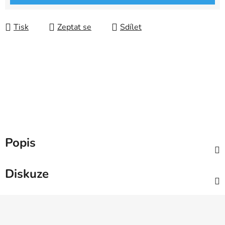
Tisk
Zeptat se
Sdílet
Popis
Diskuze
Z
á