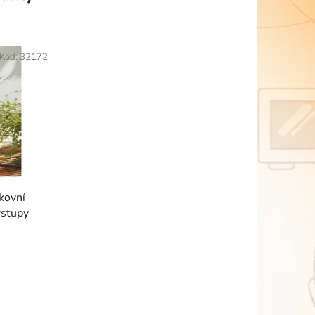
Kód:
32172
kovní
vstupy