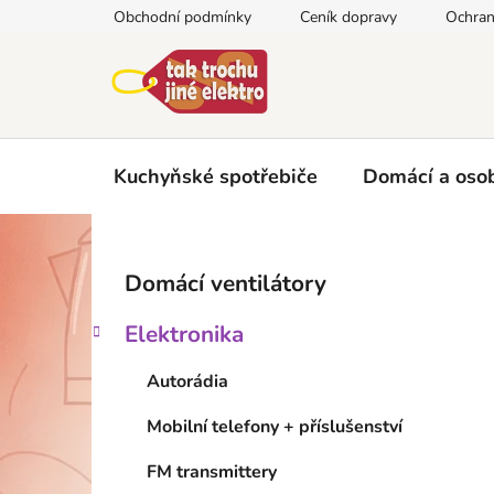
Přejít
Obchodní podmínky
Ceník dopravy
Ochran
na
obsah
Kuchyňské spotřebiče
Domácí a osob
P
K
Přeskočit
Domácí ventilátory
a
kategorie
o
t
s
Elektronika
e
t
g
r
Autorádia
o
a
r
Mobilní telefony + příslušenství
i
n
e
n
FM transmittery