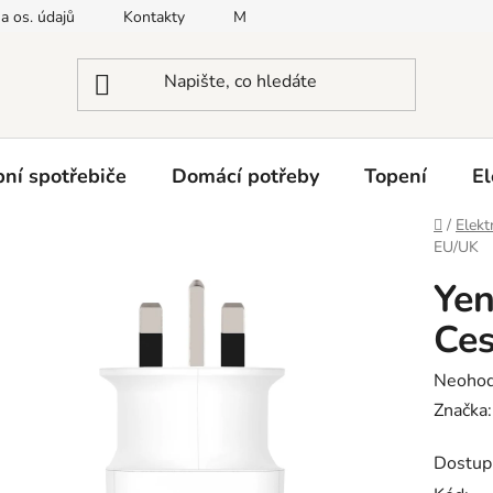
a os. údajů
Kontakty
Moje objednávka
Napište nám
ní spotřebiče
Domácí potřeby
Topení
El
Domů
/
Elekt
EU/UK
Yen
Ces
Průměr
Neoho
hodnoc
Značka
produk
Dostup
je