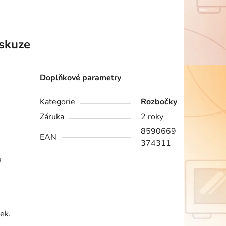
skuze
Doplňkové parametry
Kategorie
Rozbočky
Záruka
2 roky
8590669
EAN
374311
u
vek.