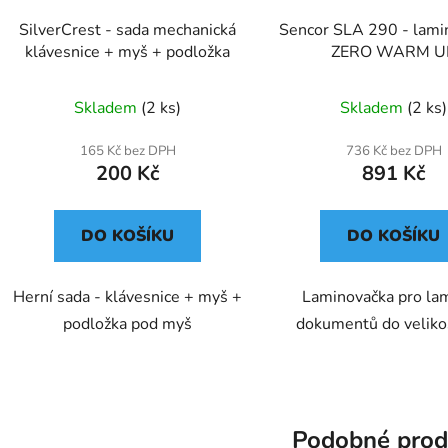
SilverCrest - sada mechanická
Sencor SLA 290 - lami
klávesnice + myš + podložka
ZERO WARM U
Skladem
(2 ks)
Skladem
(2 ks)
165 Kč bez DPH
736 Kč bez DPH
200 Kč
891 Kč
DO KOŠÍKU
DO KOŠÍKU
Herní sada - klávesnice + myš +
Laminovačka pro lam
podložka pod myš
dokumentů do veliko
Podobné prod