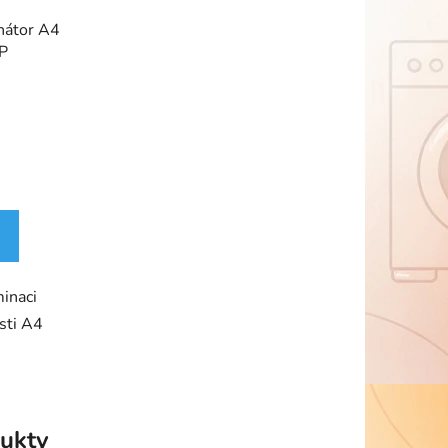
nátor A4
P
inaci
sti A4
ukty