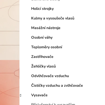
Holicí strojky
Kulmy a vysoušeče vlasů
Masážní nástroje
Osobní váhy
Teploměry osobní
Zastřihovače
Žehličky vlasů
Odvlhčovače vzduchu
Čističky vzduchu a zvlhčovače
Vysavače
Příslušenství k vysavačům