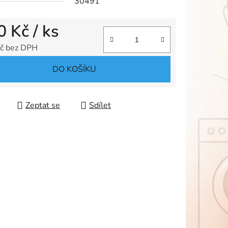
30491
0 Kč
/ ks
ek.
č bez DPH
 cena:
DO KOŠÍKU
Zeptat se
Sdílet