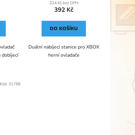
324 Kč bez DPH
392 Kč
DO KOŠÍKU
ovladač
Duální nabíjecí stanice pro XBOX
dobíjecí
herní ovladače
Kód:
31788