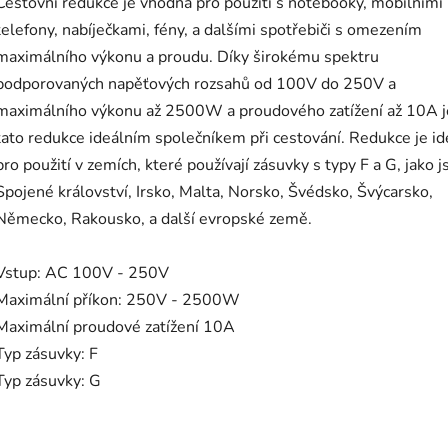
Cestovní redukce je vhodná pro použití s notebooky, mobilními
telefony, nabíječkami, fény, a dalšími spotřebiči s omezením
maximálního výkonu a proudu. Díky širokému spektru
podporovaných napěťových rozsahů od 100V do 250V a
maximálního výkonu až 2500W a proudového zatížení až 10A j
tato redukce ideálním společníkem při cestování. Redukce je id
pro použití v zemích, které používají zásuvky s typy F a G, jako j
Spojené království, Irsko, Malta, Norsko, Švédsko, Švýcarsko,
Německo, Rakousko, a další evropské země.
Vstup: AC 100V - 250V
Maximální příkon: 250V - 2500W
Maximální proudové zatížení 10A
Typ zásuvky: F
Typ zásuvky: G