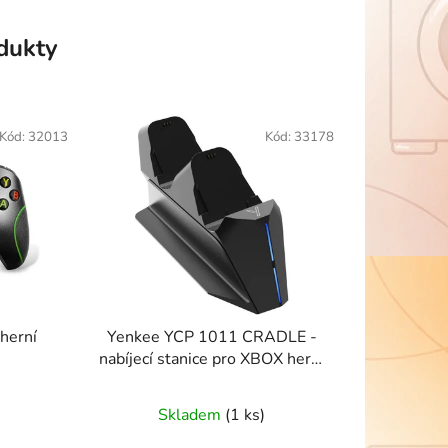
odukty
Kód:
32013
Kód:
33178
herní
Yenkee YCP 1011 CRADLE -
nabíjecí stanice pro XBOX herní
ovladače
Skladem
(1 ks)