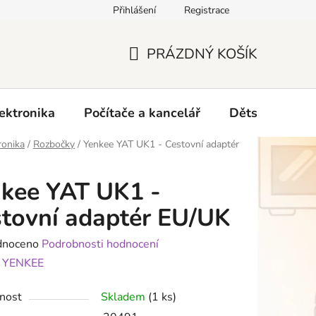
Přihlášení
Registrace
O nás
PRÁZDNÝ KOŠÍK
NÁKUPNÍ
KOŠÍK
ektronika
Počítače a kancelář
Dětské zboží 
ronika
/
Rozbočky
/
Yenkee YAT UK1 - Cestovní adaptér
kee YAT UK1 -
tovní adaptér EU/UK
né
dnoceno
Podrobnosti hodnocení
ení
:
YENKEE
tu
nost
Skladem
(1 ks)