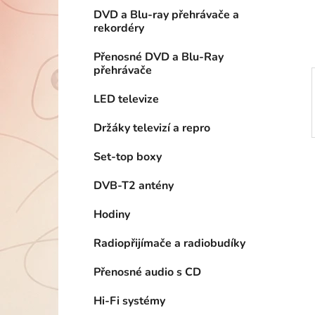
í
DVD a Blu-ray přehrávače a
p
rekordéry
a
n
Přenosné DVD a Blu-Ray
přehrávače
e
l
LED televize
Držáky televizí a repro
Set-top boxy
DVB-T2 antény
Hodiny
Radiopřijímače a radiobudíky
Přenosné audio s CD
Hi-Fi systémy