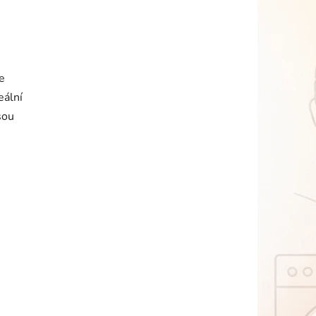
e
eální
sou