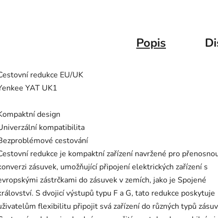
Popis
Di
Cestovní redukce EU/UK
Yenkee YAT UK1
Kompaktní design
Univerzální kompatibilita
Bezproblémové cestování
Cestovní redukce je kompaktní zařízení navržené pro přenosno
konverzi zásuvek, umožňující připojení elektrických zařízení s
evropskými zástrčkami do zásuvek v zemích, jako je Spojené
království. S dvojicí výstupů typu F a G, tato redukce poskytuje
uživatelům flexibilitu připojit svá zařízení do různých typů zásu