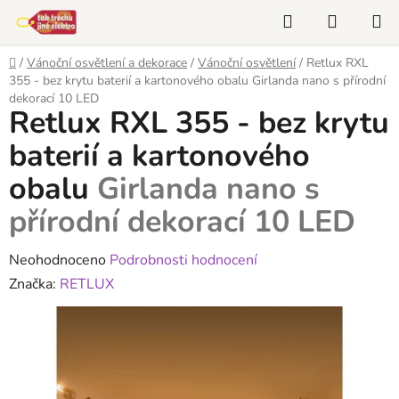
Přejít
Hledat
NÁKUP
na
KOŠÍK
obsah
Domů
/
Vánoční osvětlení a dekorace
/
Vánoční osvětlení
/
Retlux RXL
355 - bez krytu baterií a kartonového obalu
Girlanda nano s přírodní
dekorací 10 LED
Retlux RXL 355 - bez krytu
baterií a kartonového
obalu
Girlanda nano s
přírodní dekorací 10 LED
Průměrné
Neohodnoceno
Podrobnosti hodnocení
hodnocení
Značka:
RETLUX
produktu
je
0,0
z