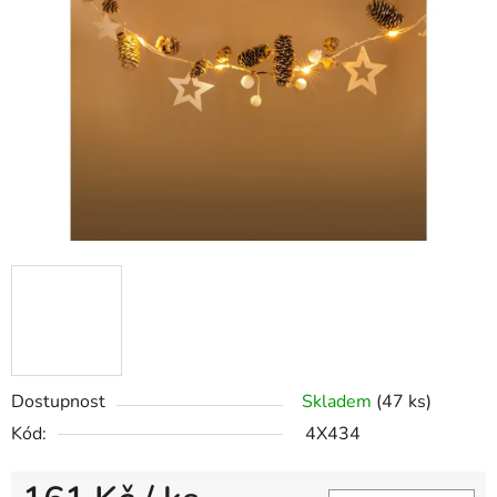
5
hvězdiček.
Dostupnost
Skladem
(47 ks)
Kód:
4X434