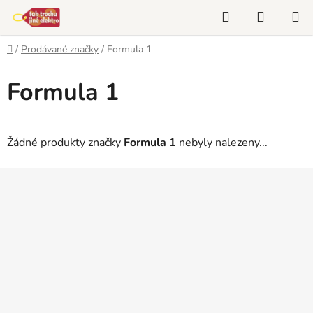
Přejít
Hledat
NÁKUP
na
KOŠÍK
obsah
Domů
/
Prodávané značky
/
Formula 1
Formula 1
Žádné produkty značky
Formula 1
nebyly nalezeny...
Z
á
p
a
t
í