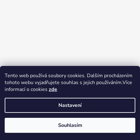
Tento web používá soubory cookies. Dalším procházením
tohoto webu vyjadřujete souhlas s jejich používáním.Více
Zboží.cz
Heureka.cz
Voňavé dárky
informací o cookies
zde
Nastavení
Souhlasím
Vytvořil Shoptet
Copyright 2026
tak trochu jiné
V pátek 14.8.2026 má prodejna Tak trochu jiné elektro zavřeno.
elektro
. Všechna práva vyhrazena.