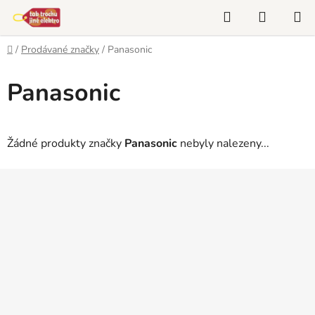
Přejít
Hledat
NÁKUP
na
KOŠÍK
obsah
Domů
/
Prodávané značky
/
Panasonic
Panasonic
Žádné produkty značky
Panasonic
nebyly nalezeny...
Z
á
p
a
t
í