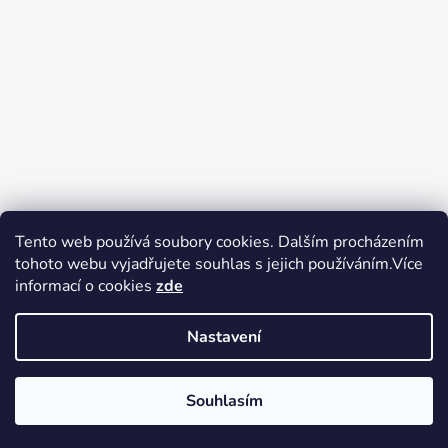
Tento web používá soubory cookies. Dalším procházením
tohoto webu vyjadřujete souhlas s jejich používáním.Více
Zboží.cz
Heureka.cz
Voňavé dárky
informací o cookies
zde
Nastavení
Souhlasím
Vytvořil Shoptet
Copyright 2026
tak trochu jiné
V pátek 14.8.2026 má prodejna Tak trochu jiné elektro zavřeno.
elektro
. Všechna práva vyhrazena.