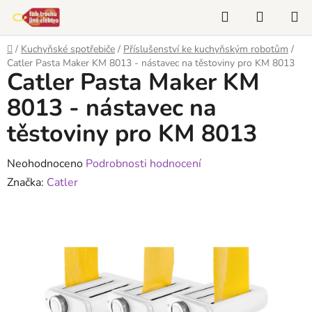
Přejít
Hledat
NÁKUP
na
KOŠÍK
obsah
Domů
/
Kuchyňské spotřebiče
/
Příslušenství ke kuchyňským robotům
/
Catler Pasta Maker KM 8013 - nástavec na těstoviny pro KM 8013
Catler Pasta Maker KM
8013 - nástavec na
těstoviny pro KM 8013
Průměrné
Neohodnoceno
Podrobnosti hodnocení
hodnocení
Značka:
Catler
produktu
je
0,0
z
5
hvězdiček.