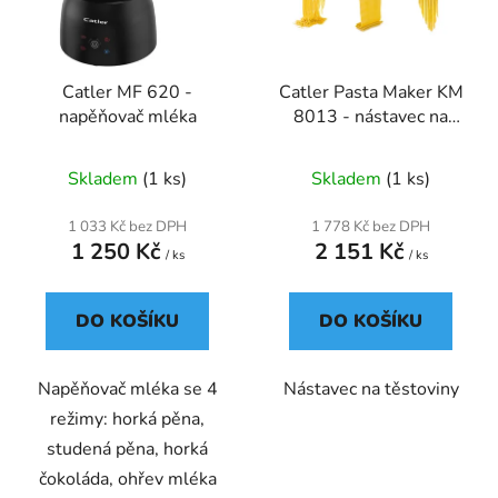
s
r
p
o
r
d
Catler MF 620 -
Catler Pasta Maker KM
o
u
napěňovač mléka
8013 - nástavec na
d
k
těstoviny pro KM 8013
u
t
Skladem
(1 ks)
Skladem
(1 ks)
k
ů
t
1 033 Kč bez DPH
1 778 Kč bez DPH
ů
1 250 Kč
2 151 Kč
/ ks
/ ks
DO KOŠÍKU
DO KOŠÍKU
Napěňovač mléka se 4
Nástavec na těstoviny
režimy: horká pěna,
studená pěna, horká
čokoláda, ohřev mléka