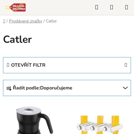
Přejít
Hledat
NÁKUP
na
KOŠÍK
obsah
Domů
/
Prodávané značky
/
Catler
Catler
OTEVŘÍT FILTR
Ř
Řadit podle:
Doporučujeme
a
z
V
e
ý
n
p
í
i
p