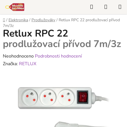
Přejít
Hledat
NÁKUP
na
KOŠÍK
obsah
Domů
/
Elektronika
/
Prodlužováky
/
Retlux RPC 22
prodlužovací přívod
7m/3z
Retlux RPC 22
prodlužovací přívod 7m/3z
Průměrné
Neohodnoceno
Podrobnosti hodnocení
hodnocení
Značka:
RETLUX
produktu
je
0,0
z
5
hvězdiček.