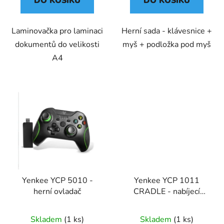
DO KOŠÍKU
DO KOŠÍKU
Laminovačka pro laminaci
Herní sada - klávesnice +
dokumentů do velikosti
myš + podložka pod myš
A4
Yenkee YCP 5010 -
Yenkee YCP 1011
herní ovladač
CRADLE - nabíjecí
stanice pro XBOX herní
ovladače
Skladem
(1 ks)
Skladem
(1 ks)