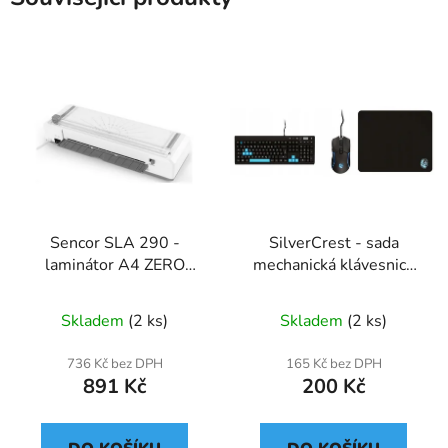
Sencor SLA 290 -
SilverCrest - sada
laminátor A4 ZERO
mechanická klávesnice
WARM UP
+ myš + podložka
Skladem
(2 ks)
Skladem
(2 ks)
736 Kč bez DPH
165 Kč bez DPH
891 Kč
200 Kč