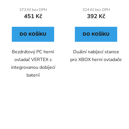
373 Kč bez DPH
324 Kč bez DPH
451 Kč
392 Kč
DO KOŠÍKU
DO KOŠÍKU
Bezdrátový PC herní
Duální nabíjecí stanice
ovladač VERTEX s
pro XBOX herní ovladače
integrovanou dobíjecí
baterií