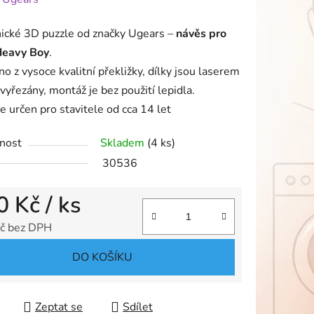
tu
ické 3D puzzle od značky Ugears –
návěs pro
Heavy Boy
.
o z vysoce kvalitní překližky, dílky jsou laserem
vyřezány, montáž je bez použití lepidla.
e určen pro stavitele od cca 14 let
ek.
nost
Skladem
(4 ks)
30536
0 Kč
/ ks
č bez DPH
 cena:
DO KOŠÍKU
Zeptat se
Sdílet