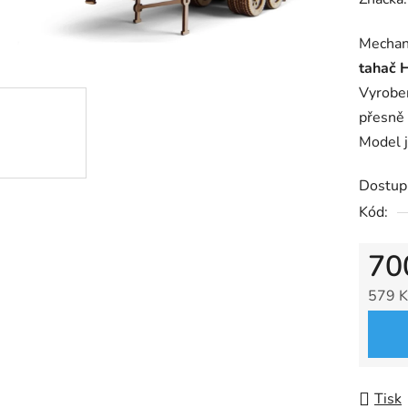
produk
Mechan
je
tahač 
0,0
Vyroben
z
přesně 
5
Model j
hvězdič
Dostup
Kód:
70
579 K
Měrná
Tisk