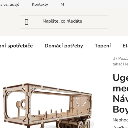
a os. údajů
Kontakty
Moje objednávka
Napište nám
ní spotřebiče
Domácí potřeby
Topení
El
Domů
/
Puzzl
tahač He
Uge
mec
Náv
Boy
Průměr
Neoho
hodnoc
Značka