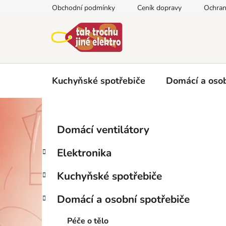
Přejít
Obchodní podmínky
Ceník dopravy
Ochran
na
obsah
Kuchyňské spotřebiče
Domácí a osob
P
K
Přeskočit
Domácí ventilátory
a
kategorie
o
t
s
Elektronika
e
t
g
r
Kuchyňské spotřebiče
o
a
r
Domácí a osobní spotřebiče
i
n
e
n
Péče o tělo