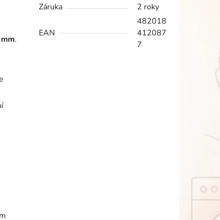
Záruka
2 roky
482018
EAN
412087
0 mm
.
7
e
í
.
ým