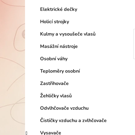
í
p
Elektrické dečky
a
Holicí strojky
n
e
Kulmy a vysoušeče vlasů
l
Masážní nástroje
Osobní váhy
Teploměry osobní
Zastřihovače
Žehličky vlasů
Odvlhčovače vzduchu
Čističky vzduchu a zvlhčovače
Vysavače