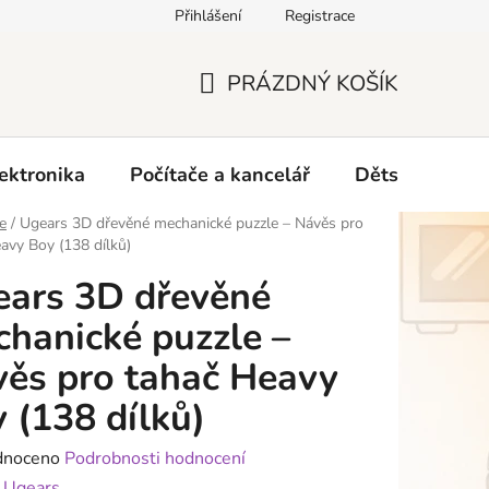
Přihlášení
Registrace
O nás
PRÁZDNÝ KOŠÍK
NÁKUPNÍ
KOŠÍK
ektronika
Počítače a kancelář
Dětské zboží 
e
/
Ugears 3D dřevěné mechanické puzzle – Návěs pro
avy Boy (138 dílků)
ars 3D dřevěné
hanické puzzle –
ěs pro tahač Heavy
 (138 dílků)
né
dnoceno
Podrobnosti hodnocení
ení
:
Ugears