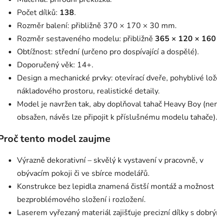
Počet dílků:
138
.
Rozměr balení: přibližně 370 × 170 × 30 mm.
Rozměr sestaveného modelu: přibližně
365 × 120 × 16
Obtížnost: střední (určeno pro dospívající a dospělé).
Doporučený věk: 14+.
Design a mechanické prvky: otevírací dveře, pohyblivé lož
nákladového prostoru, realistické detaily.
Model je navržen tak, aby doplňoval tahač Heavy Boy (nen
obsažen, návěs lze připojit k příslušnému modelu tahače)
Proč tento model zaujme
Výrazně dekorativní – skvělý k vystavení v pracovně, v
obývacím pokoji či ve sbírce modelářů.
Konstrukce bez lepidla znamená čistší montáž a možnost
bezproblémového složení i rozložení.
Laserem vyřezaný materiál zajišťuje precizní dílky s dobr