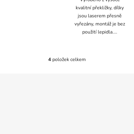
kvalitní překližky, dílky
jsou laserem přesně
vyřezány, montáž je bez
použití lepidla....
4
položek celkem
O
v
l
Z
á
á
d
p
a
a
c
t
í
p
í
r
v