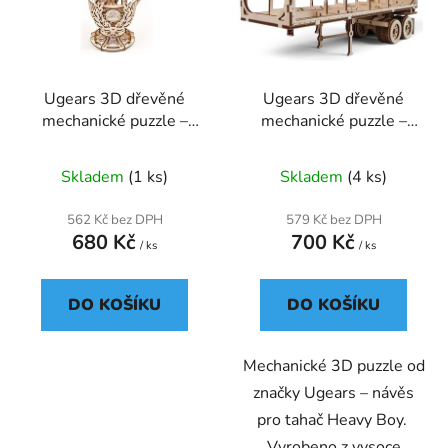
Ugears 3D dřevěné
Ugears 3D dřevěné
mechanické puzzle –
mechanické puzzle –
Samohybný cyklista
Návěs pro tahač Heavy
(189 dílků)
Boy (138 dílků)
Skladem
(1 ks)
Skladem
(4 ks)
562 Kč bez DPH
579 Kč bez DPH
680 Kč
700 Kč
/ ks
/ ks
DO KOŠÍKU
DO KOŠÍKU
Mechanické 3D puzzle od
značky Ugears – návěs
pro tahač Heavy Boy.
Vyrobeno z vysoce