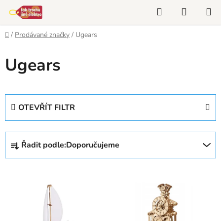
Přejít
Hledat
NÁKUP
na
KOŠÍK
obsah
Domů
/
Prodávané značky
/
Ugears
Ugears
OTEVŘÍT FILTR
Ř
Řadit podle:
Doporučujeme
a
z
V
e
ý
n
p
í
i
p