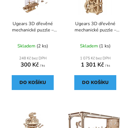
s
r
p
o
r
d
Ugears 3D dřevěné
Ugears 3D dřevěné
o
u
mechanické puzzle –
mechanické puzzle –
d
k
Jachta The Ocean
Hodiny motoru (265
u
t
Beauty (95 dílků)
dílků)
Skladem
(2 ks)
Skladem
(1 ks)
k
ů
t
248 Kč bez DPH
1 075 Kč bez DPH
ů
300 Kč
1 301 Kč
/ ks
/ ks
DO KOŠÍKU
DO KOŠÍKU