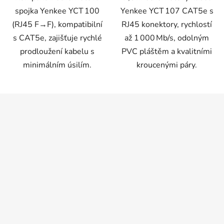
spojka Yenkee YCT 100
Yenkee YCT 107 CAT5e s
(RJ45 F→F), kompatibilní
RJ45 konektory, rychlostí
s CAT5e, zajišťuje rychlé
až 1 000 Mb/s, odolným
prodloužení kabelu s
PVC pláštěm a kvalitními
minimálním úsilím.
kroucenými páry.
Z
á
p
a
t
í