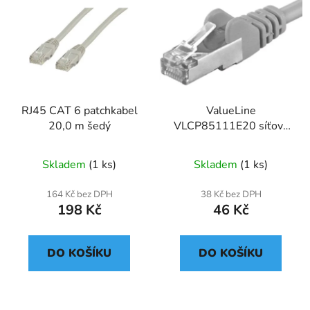
RJ45 CAT 6 patchkabel
ValueLine
20,0 m šedý
VLCP85111E20 síťový
kabel Cat5e F/UTP šedý
2m
Skladem
(1 ks)
Skladem
(1 ks)
164 Kč bez DPH
38 Kč bez DPH
198 Kč
46 Kč
DO KOŠÍKU
DO KOŠÍKU