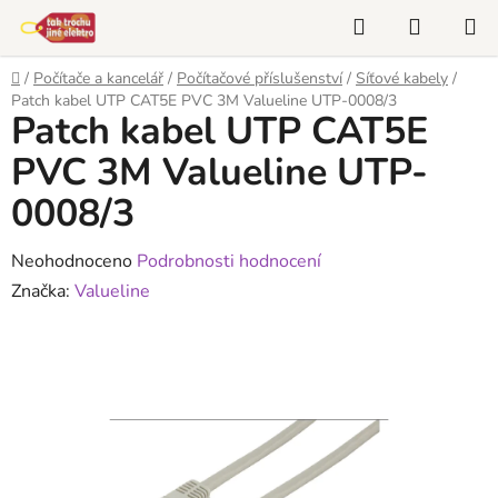
Přejít
Hledat
NÁKUP
na
KOŠÍK
obsah
Domů
/
Počítače a kancelář
/
Počítačové příslušenství
/
Síťové kabely
/
Patch kabel UTP CAT5E PVC 3M Valueline UTP-0008/3
Patch kabel UTP CAT5E
PVC 3M Valueline UTP-
0008/3
Průměrné
Neohodnoceno
Podrobnosti hodnocení
hodnocení
Značka:
Valueline
produktu
je
0,0
z
5
hvězdiček.