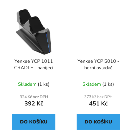
Yenkee YCP 1011
Yenkee YCP 5010 -
CRADLE - nabíjecí
herní ovladač
stanice pro XBOX herní
ovladače
Skladem
(1 ks)
Skladem
(1 ks)
324 Kč bez DPH
373 Kč bez DPH
392 Kč
451 Kč
DO KOŠÍKU
DO KOŠÍKU