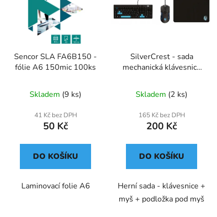
Sencor SLA FA6B150 -
SilverCrest - sada
fólie A6 150mic 100ks
mechanická klávesnice
+ myš + podložka
Skladem
(9 ks)
Skladem
(2 ks)
41 Kč bez DPH
165 Kč bez DPH
50 Kč
200 Kč
DO KOŠÍKU
DO KOŠÍKU
Laminovací folie A6
Herní sada - klávesnice +
myš + podložka pod myš