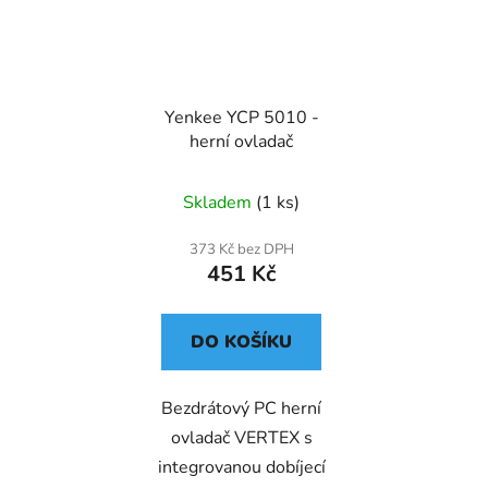
Yenkee YCP 5010 -
herní ovladač
Skladem
(1 ks)
373 Kč bez DPH
451 Kč
DO KOŠÍKU
Bezdrátový PC herní
ovladač VERTEX s
integrovanou dobíjecí