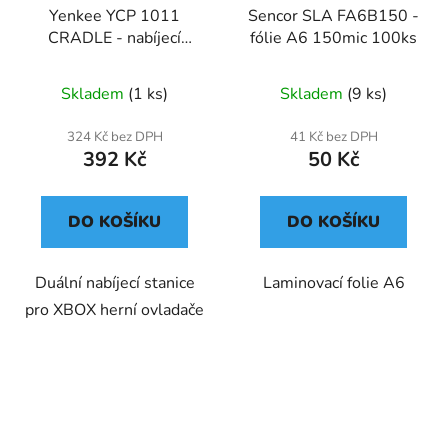
Yenkee YCP 1011
Sencor SLA FA6B150 -
CRADLE - nabíjecí
fólie A6 150mic 100ks
stanice pro XBOX herní
ovladače
Skladem
(1 ks)
Skladem
(9 ks)
324 Kč bez DPH
41 Kč bez DPH
392 Kč
50 Kč
DO KOŠÍKU
DO KOŠÍKU
Duální nabíjecí stanice
Laminovací folie A6
pro XBOX herní ovladače