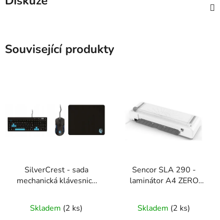
Diskuze
Související produkty
SilverCrest - sada
Sencor SLA 290 -
mechanická klávesnice
laminátor A4 ZERO
+ myš + podložka
WARM UP
Skladem
(2 ks)
Skladem
(2 ks)