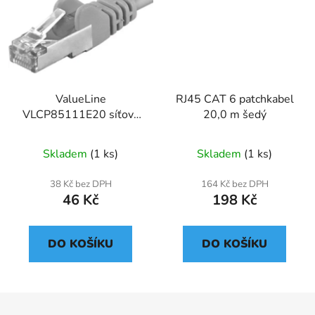
ValueLine
RJ45 CAT 6 patchkabel
VLCP85111E20 síťový
20,0 m šedý
kabel Cat5e F/UTP šedý
2m
Skladem
(1 ks)
Skladem
(1 ks)
38 Kč bez DPH
164 Kč bez DPH
46 Kč
198 Kč
DO KOŠÍKU
DO KOŠÍKU
Z