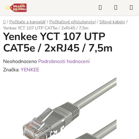
Přejít
Hledat
NÁKUP
na
KOŠÍK
obsah
Domů
/
Počítače a kancelář
/
Počítačové příslušenství
/
Síťové kabely
/
Yenkee YCT 107 UTP CAT5e / 2xRJ45 / 7,5m
Yenkee YCT 107 UTP
CAT5e / 2xRJ45 / 7,5m
Průměrné
Neohodnoceno
Podrobnosti hodnocení
hodnocení
Značka:
YENKEE
produktu
je
0,0
z
5
hvězdiček.