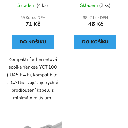
Skladem
(4 ks)
Skladem
(2 ks)
59 Kč bez DPH
38 Kč bez DPH
71 Kč
46 Kč
DO KOŠÍKU
DO KOŠÍKU
Kompaktní ethernetová
spojka Yenkee YCT 100
(RJ45 F→F), kompatibilní
s CAT5e, zajišťuje rychlé
prodloužení kabelu s
minimálním úsilím.