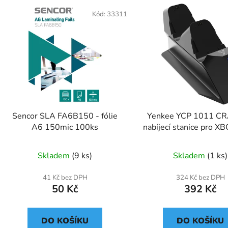
Kód:
33311
Sencor SLA FA6B150 - fólie
Yenkee YCP 1011 CR
A6 150mic 100ks
nabíjecí stanice pro X
ovladače
Skladem
(9 ks)
Skladem
(1 ks)
41 Kč bez DPH
324 Kč bez DPH
50 Kč
392 Kč
DO KOŠÍKU
DO KOŠÍKU