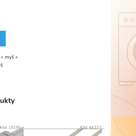
e + myš +
yš
ukty
Kód:
15195
Kód:
4X377