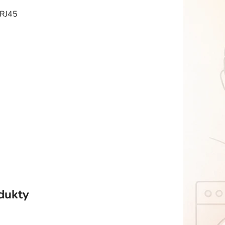
 RJ45
odukty