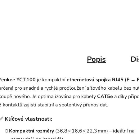
Popis
Di
Yenkee YCT 100
je kompaktní
ethernetová spojka RJ45 (F → 
určená pro snadné a rychlé prodloužení síťového kabelu bez nu
koupě nového. Je optimalizována pro kabely
CAT5e
a díky připo
8 kontaktů zajistí stabilní a spolehlivý přenos dat.
✅ Klíčové vlastnosti:
Kompaktní rozměry
(36,8 × 16,6 × 22,3 mm) – ideální na