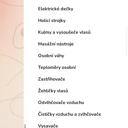
í
p
Elektrické dečky
a
Holicí strojky
n
e
Kulmy a vysoušeče vlasů
l
Masážní nástroje
Osobní váhy
Teploměry osobní
Zastřihovače
Žehličky vlasů
Odvlhčovače vzduchu
Čističky vzduchu a zvlhčovače
Vysavače