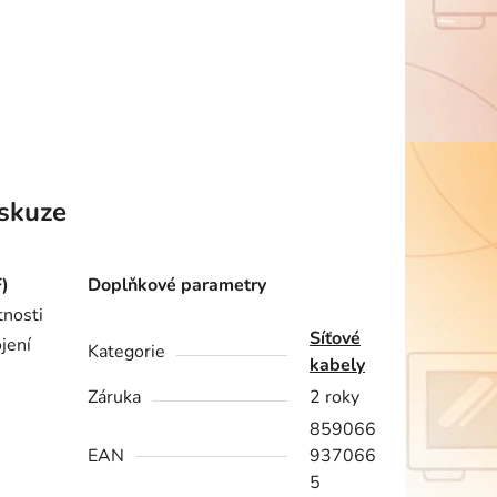
skuze
F)
Doplňkové parametry
tnosti
Síťové
jení
Kategorie
kabely
Záruka
2 roky
859066
EAN
937066
5