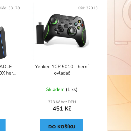
Kód:
33178
Kód:
32013
ADLE -
Yenkee YCP 5010 - herní
BOX herní
ovladač
Skladem
(1 ks)
373 Kč bez DPH
451 Kč
DO KOŠÍKU