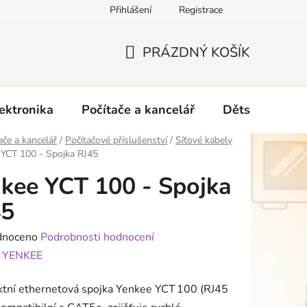
Přihlášení
Registrace
O nás
PRÁZDNÝ KOŠÍK
NÁKUPNÍ
KOŠÍK
ektronika
Počítače a kancelář
Dětské zboží 
ače a kancelář
/
Počítačové příslušenství
/
Síťové kabely
 YCT 100 - Spojka RJ45
kee YCT 100 - Spojka
45
né
dnoceno
Podrobnosti hodnocení
ení
:
YENKEE
tu
tní ethernetová spojka Yenkee YCT 100 (RJ45