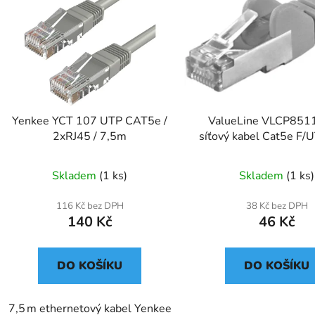
Yenkee YCT 107 UTP CAT5e /
ValueLine VLCP851
2xRJ45 / 7,5m
síťový kabel Cat5e F/
2m
Skladem
(1 ks)
Skladem
(1 ks)
116 Kč bez DPH
38 Kč bez DPH
140 Kč
46 Kč
DO KOŠÍKU
DO KOŠÍKU
7,5 m ethernetový kabel Yenkee