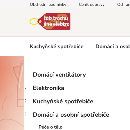
Přejít
Obchodní podmínky
Ceník dopravy
Ochran
na
obsah
Kuchyňské spotřebiče
Domácí a osob
P
K
Přeskočit
Domácí ventilátory
a
kategorie
o
t
s
Elektronika
e
t
g
r
Kuchyňské spotřebiče
o
a
r
Domácí a osobní spotřebiče
i
n
e
n
Péče o tělo