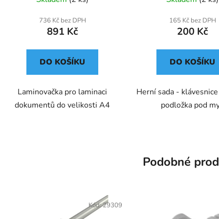
736 Kč bez DPH
165 Kč bez DPH
891 Kč
200 Kč
DO KOŠÍKU
DO KOŠÍKU
Laminovačka pro laminaci
Herní sada - klávesnic
dokumentů do velikosti A4
podložka pod m
Podobné prod
Kód:
29309