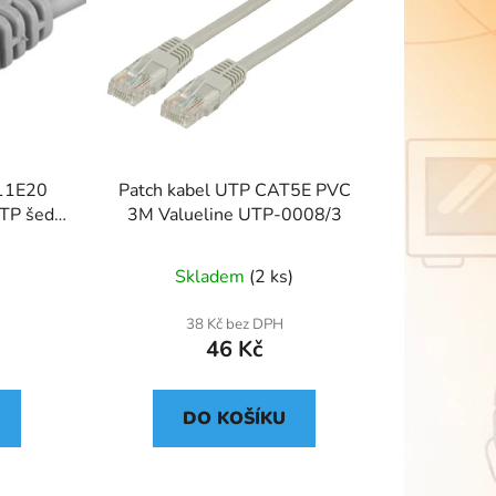
11E20
Patch kabel UTP CAT5E PVC
UTP šedý
3M Valueline UTP-0008/3
Skladem
(2 ks)
38 Kč bez DPH
46 Kč
DO KOŠÍKU