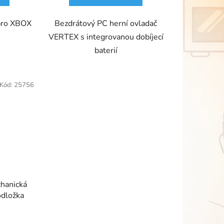
 pro XBOX
Bezdrátový PC herní ovladač
VERTEX s integrovanou dobíjecí
baterií
Kód:
25756
chanická
odložka