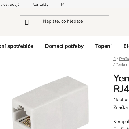
a os. údajů
Kontakty
Moje objednávka
Napište nám
ní spotřebiče
Domácí potřeby
Topení
El
Domů
/
Počít
/
Yenkee
Yen
RJ
Průměr
Neoho
hodnoc
Značka
produk
Kompak
je