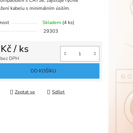
ompatibilní s CAT5e, zajišťuje rychlé
žení kabelu s minimálním úsilím.
nost
Skladem
(4 ks)
ek.
29303
 Kč
/ ks
 bez DPH
 cena:
DO KOŠÍKU
Zeptat se
Sdílet