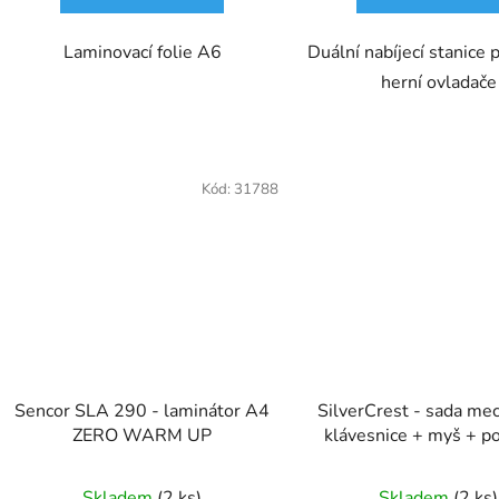
Laminovací folie A6
Duální nabíjecí stanice
herní ovladače
Kód:
31788
Sencor SLA 290 - laminátor A4
SilverCrest - sada me
ZERO WARM UP
klávesnice + myš + p
Skladem
(2 ks)
Skladem
(2 ks)