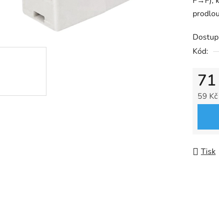
F→F), k
0,0
prodlou
z
5
Dostup
hvězdič
Kód:
71
59 Kč
Měrná
Tisk