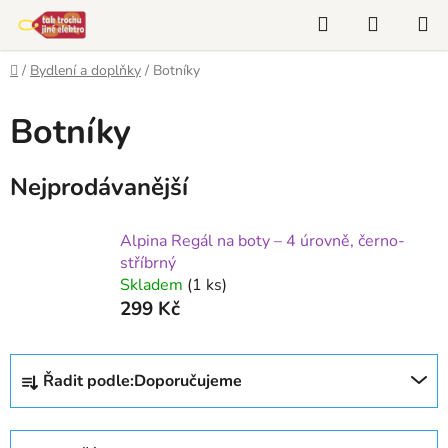
Přejít
Hledat
NÁKUP
na
KOŠÍK
obsah
Domů
/
Bydlení a doplňky
/
Botníky
Botníky
Nejprodávanější
Alpina Regál na boty – 4 úrovně, černo-
stříbrný
Skladem
(1 ks)
299 Kč
Ř
Řadit podle:
Doporučujeme
a
z
e