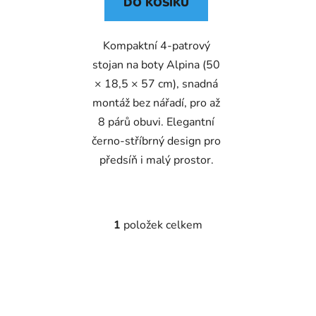
DO KOŠÍKU
Kompaktní 4-patrový
stojan na boty Alpina (50
× 18,5 × 57 cm), snadná
montáž bez nářadí, pro až
8 párů obuvi. Elegantní
černo-stříbrný design pro
předsíň i malý prostor.
1
položek celkem
O
v
l
á
d
a