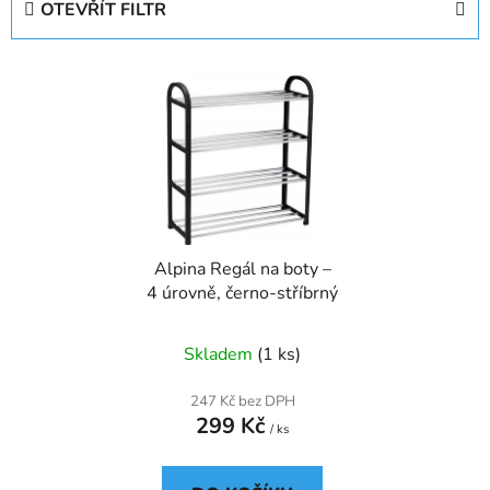
OTEVŘÍT FILTR
n
í
V
p
ý
r
p
o
i
d
s
u
p
k
r
t
Alpina Regál na boty –
o
ů
4 úrovně, černo-stříbrný
d
u
Skladem
(1 ks)
k
t
247 Kč bez DPH
ů
299 Kč
/ ks