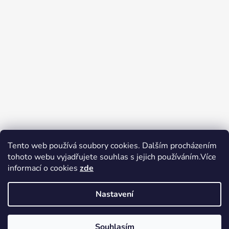
Tento web používá soubory cookies. Dalším procházením
tohoto webu vyjadřujete souhlas s jejich používáním.Více
Zboží.cz
Heureka.cz
Voňavé dárky
informací o cookies
zde
Nastavení
Souhlasím