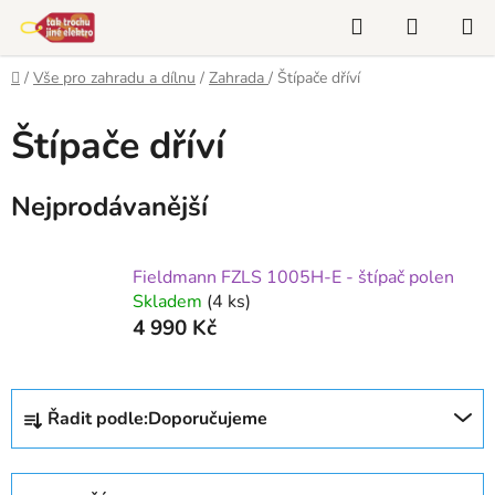
Přejít
Hledat
NÁKUP
na
KOŠÍK
obsah
Domů
/
Vše pro zahradu a dílnu
/
Zahrada
/
Štípače dříví
Štípače dříví
Nejprodávanější
Fieldmann FZLS 1005H-E - štípač polen
Skladem
(4 ks)
4 990 Kč
Ř
Řadit podle:
Doporučujeme
a
z
e