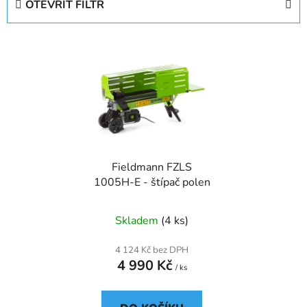
OTEVŘÍT FILTR
n
í
V
p
ý
r
p
o
i
d
s
u
p
k
r
t
Fieldmann FZLS
o
ů
1005H-E - štípač polen
d
u
Skladem
(4 ks)
k
t
4 124 Kč bez DPH
ů
4 990 Kč
/ ks