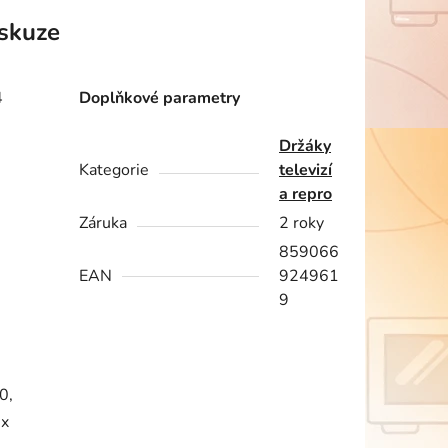
skuze
4
Doplňkové parametry
Držáky
Kategorie
televizí
a repro
Záruka
2 roky
859066
EAN
924961
9
0,
 x