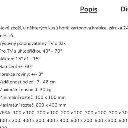
Popis
Di
Nové zboží, u některých kusů horší kartonová krabice, záruka 2
měsíců.
Výsuvný polohovatelný TV držák
Pro TV s úhlopříčkou 40" – 70"
Náklon: 15° až – 15°
Natočení +/- 60°
Korekce roviny: +/- 3°
Vzdálenost od zdi: 7- 46 cm
Maximální nosnost: 30 kg
Minimální rozteč: 100 x 100 mm
Maximální rozteč: 600 x 400 mm
VESA: 100 x 100, 200 x 100, 200 x 200, 300 x 200, 300 x 30
400 x 200, 400 x 300, 400 x 400, 600 x 200, 600 x 300, 600