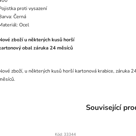
400
Pojistka proti vysazení
Barva: Černá
Materiál: Ocel
Nové zboží u některých kusů horší
kartonový obal záruka 24 měsíců
Nové zboží, u některých kusů horší kartonová krabice, záruka 2
měsíců.
Související pr
Kód:
33344