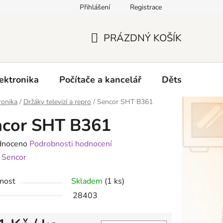
Přihlášení
Registrace
O nás
PRÁZDNÝ KOŠÍK
NÁKUPNÍ
KOŠÍK
ektronika
Počítače a kancelář
Dětské zboží 
ronika
/
Držáky televizí a repro
/
Sencor SHT B361
ncor SHT B361
né
dnoceno
Podrobnosti hodnocení
ení
:
Sencor
tu
nost
Skladem
(1 ks)
28403