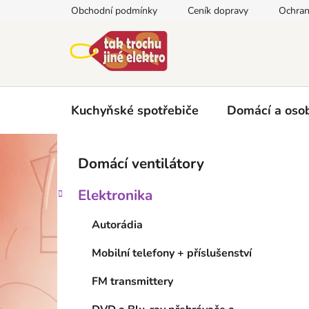
Přejít
Obchodní podmínky
Ceník dopravy
Ochran
na
obsah
Kuchyňské spotřebiče
Domácí a osob
P
K
Přeskočit
Domácí ventilátory
a
kategorie
o
t
s
Elektronika
e
t
g
r
Autorádia
o
a
r
Mobilní telefony + příslušenství
i
n
e
n
FM transmittery
í