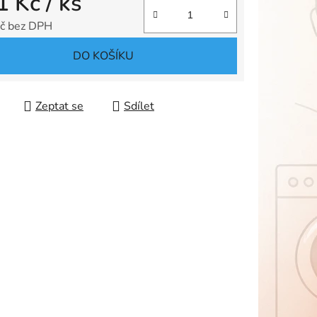
1 Kč
/ ks
ek.
č bez DPH
 cena:
DO KOŠÍKU
Zeptat se
Sdílet