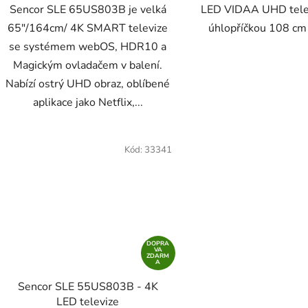
Sencor SLE 65US803B je velká
LED VIDAA UHD telev
65"/164cm/ 4K SMART televize
úhlopříčkou 108 cm 
se systémem webOS, HDR10 a
Magickým ovladačem v balení.
Nabízí ostrý UHD obraz, oblíbené
aplikace jako Netflix,...
Kód:
33341
DOPRA
VA
ZDARM
A
Sencor SLE 55US803B - 4K
LED televize