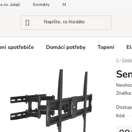
a os. údajů
Kontakty
Moje objednávka
Napište nám
ní spotřebiče
Domácí potřeby
Topení
El
Domů
/
Elekt
Se
Průměr
Neoho
hodnoc
Značka
produk
Dostup
je
Kód:
0,0
z