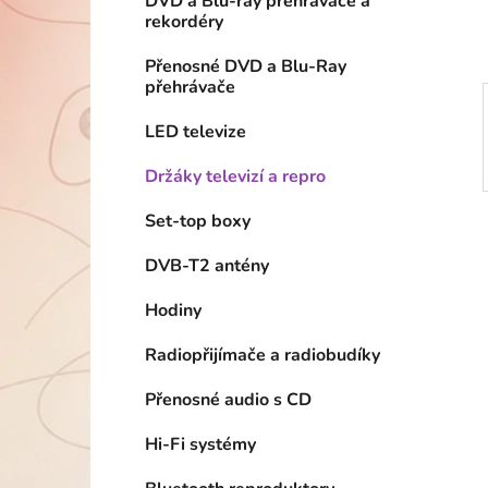
DVD a Blu-ray přehrávače a
p
rekordéry
a
n
Přenosné DVD a Blu-Ray
přehrávače
e
l
LED televize
Držáky televizí a repro
Set-top boxy
DVB-T2 antény
Hodiny
Radiopřijímače a radiobudíky
Přenosné audio s CD
Hi-Fi systémy