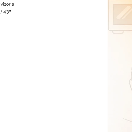
izor s
/ 43"