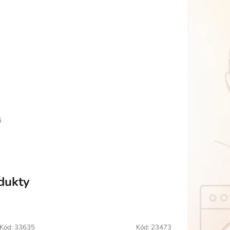
4
odukty
Kód:
33635
Kód:
23473