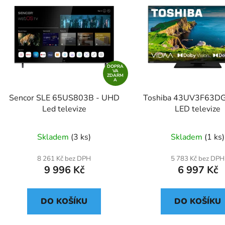
DOPRA
VA
ZDARM
A
Sencor SLE 65US803B - UHD
Toshiba 43UV3F63D
Led televize
LED televize
Skladem
(3 ks)
Skladem
(1 ks)
8 261 Kč bez DPH
5 783 Kč bez DPH
9 996 Kč
6 997 Kč
DO KOŠÍKU
DO KOŠÍKU