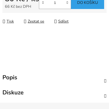
DO KOŠÍKU
66 Kč bez DPH
Měrná cena:
Tisk
Zeptat se
Sdílet
Popis
Diskuze
Z