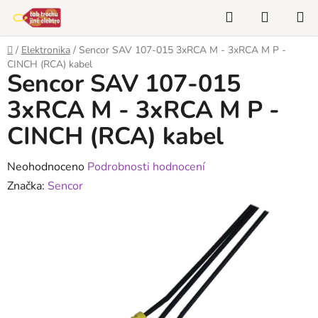
Přejít
Hledat
NÁKUP
na
KOŠÍK
obsah
Domů
/
Elektronika
/
Sencor SAV 107-015 3xRCA M - 3xRCA M P -
CINCH (RCA) kabel
Sencor SAV 107-015
3xRCA M - 3xRCA M P -
CINCH (RCA) kabel
Průměrné
Neohodnoceno
Podrobnosti hodnocení
hodnocení
Značka:
Sencor
produktu
je
0,0
z
5
hvězdiček.