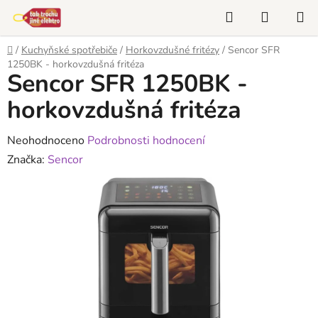
Přejít
Hledat
NÁKUP
na
KOŠÍK
obsah
Domů
/
Kuchyňské spotřebiče
/
Horkovzdušné fritézy
/
Sencor SFR
1250BK - horkovzdušná fritéza
Sencor SFR 1250BK -
horkovzdušná fritéza
Průměrné
Neohodnoceno
Podrobnosti hodnocení
hodnocení
Značka:
Sencor
produktu
je
0,0
z
5
hvězdiček.