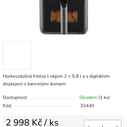
Horkovzdušná fritéza s o
bjem 2 × 5,8 l a s d
igitálním
displejem s barevnými ikonami
Dostupnost
Skladem
(1 ks)
Kód:
33440
2 998 Kč
/ ks