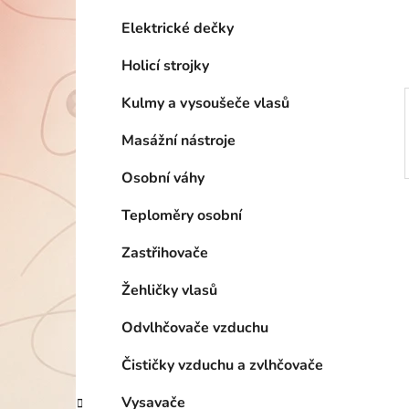
í
p
Elektrické dečky
a
Holicí strojky
n
e
Kulmy a vysoušeče vlasů
l
Masážní nástroje
Osobní váhy
Teploměry osobní
Zastřihovače
Žehličky vlasů
Odvlhčovače vzduchu
Čističky vzduchu a zvlhčovače
Vysavače