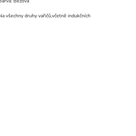
Barva: Béžová
Na všechny druhy vařičů,včetně indukčních