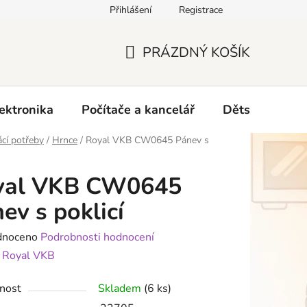
Přihlášení
Registrace
O nás
PRÁZDNÝ KOŠÍK
NÁKUPNÍ
KOŠÍK
ektronika
Počítače a kancelář
Dětské zboží 
cí potřeby
/
Hrnce
/
Royal VKB CW0645 Pánev s
yal VKB CW0645
ev s poklicí
né
dnoceno
Podrobnosti hodnocení
ení
:
Royal VKB
tu
nost
Skladem
(6 ks)