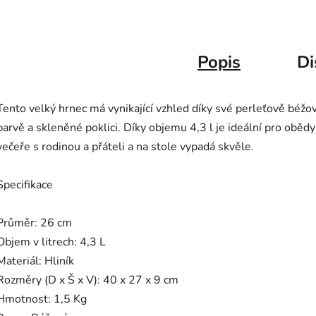
Popis
Di
Tento velký hrnec má vynikající vzhled díky své perleťově béžo
barvě a skleněné poklici. Díky objemu 4,3 l je ideální pro obědy
večeře s rodinou a přáteli a na stole vypadá skvěle.
Specifikace
Průměr: 26 cm
Objem v litrech: 4,3 L
Materiál: Hliník
Rozměry (D x Š x V): 40 x 27 x 9 cm
Hmotnost: 1,5 Kg