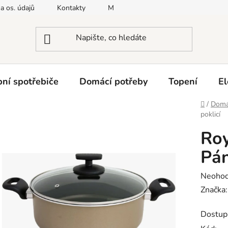
a os. údajů
Kontakty
Moje objednávka
Napište nám
ní spotřebiče
Domácí potřeby
Topení
El
Domů
/
Domá
poklicí
Ro
Pán
Průměr
Neoho
hodnoc
Značka
produk
Dostup
je