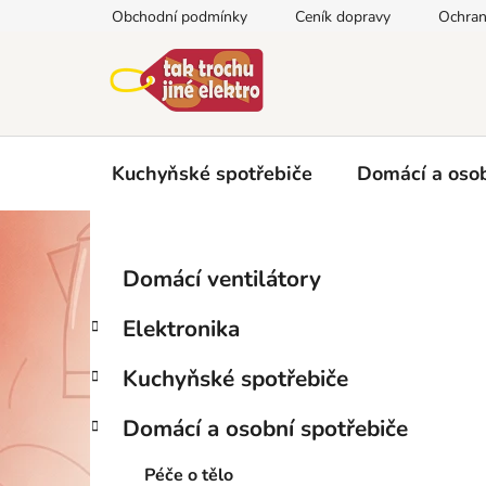
Přejít
Obchodní podmínky
Ceník dopravy
Ochran
na
obsah
Kuchyňské spotřebiče
Domácí a osob
P
K
Přeskočit
Domácí ventilátory
a
kategorie
o
t
s
Elektronika
e
t
g
r
Kuchyňské spotřebiče
o
a
r
Domácí a osobní spotřebiče
i
n
e
n
Péče o tělo