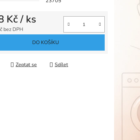
23705
8 Kč
/ ks
ek.
č bez DPH
 cena:
DO KOŠÍKU
Zeptat se
Sdílet