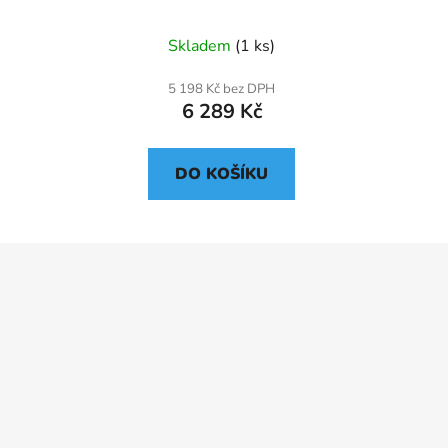
Skladem
(1 ks)
5 198 Kč bez DPH
6 289 Kč
DO KOŠÍKU
Z
á
p
a
t
í