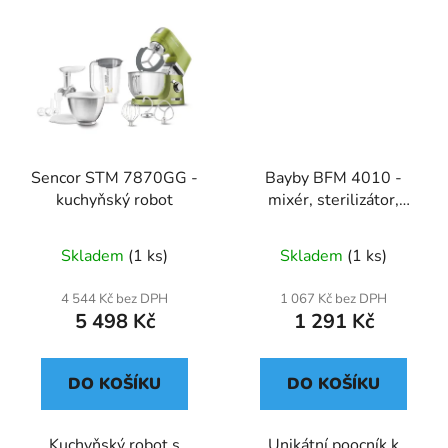
Sencor STM 7870GG -
Bayby BFM 4010 -
kuchyňský robot
mixér, sterilizátor,
vaření páře
Skladem
(1 ks)
Skladem
(1 ks)
4 544 Kč bez DPH
1 067 Kč bez DPH
5 498 Kč
1 291 Kč
DO KOŠÍKU
DO KOŠÍKU
Kuchyňský robot s
Unikátní poocník k