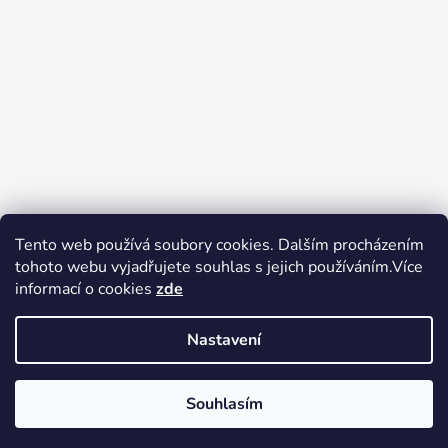
Tento web používá soubory cookies. Dalším procházením
tohoto webu vyjadřujete souhlas s jejich používáním.Více
Zboží.cz
Heureka.cz
Voňavé dárky
informací o cookies
zde
Nastavení
Souhlasím
Vytvořil Shoptet
Copyright 2026
tak trochu jiné
V pátek 14.8.2026 má prodejna Tak trochu jiné elektro zavřeno.
elektro
. Všechna práva vyhrazena.