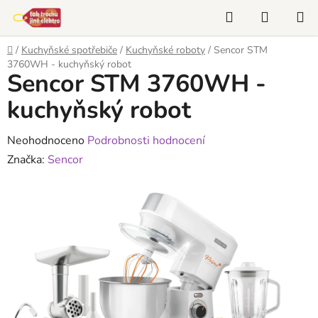
Přejít
Hledat
NÁKUP
na
KOŠÍK
obsah
Domů
/
Kuchyňské spotřebiče
/
Kuchyňské roboty
/
Sencor STM
3760WH - kuchyňský robot
Sencor STM 3760WH -
kuchyňský robot
Průměrné
Neohodnoceno
Podrobnosti hodnocení
hodnocení
Značka:
Sencor
produktu
je
0,0
z
5
hvězdiček.