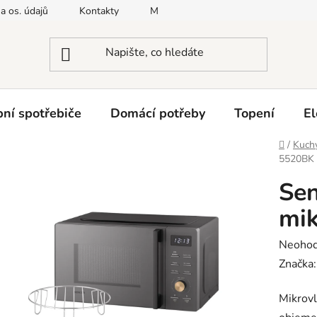
a os. údajů
Kontakty
Moje objednávka
Napište nám
ní spotřebiče
Domácí potřeby
Topení
El
Domů
/
Kuchy
5520BK 
Se
mik
Průměr
Neoho
hodnoc
Značka
produk
Mikrovl
je