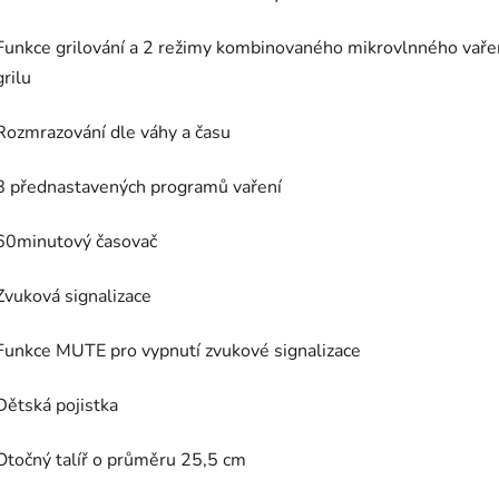
Funkce grilování a 2 režimy kombinovaného mikrovlnného vaře
grilu
Rozmrazování dle váhy a času
8 přednastavených programů vaření
60minutový časovač
Zvuková signalizace
Funkce MUTE pro vypnutí zvukové signalizace
Dětská pojistka
Otočný talíř o průměru 25,5 cm