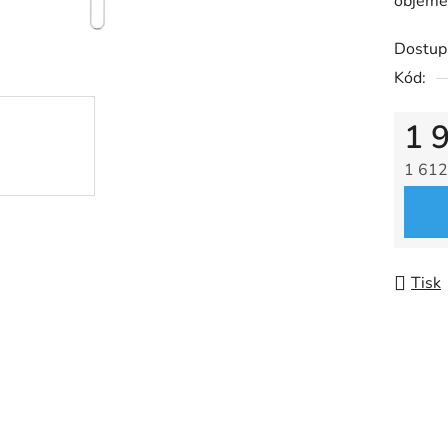
objeme
0,0
z
Dostup
5
Kód:
hvězdič
1 
1 612
Měrná
Tisk