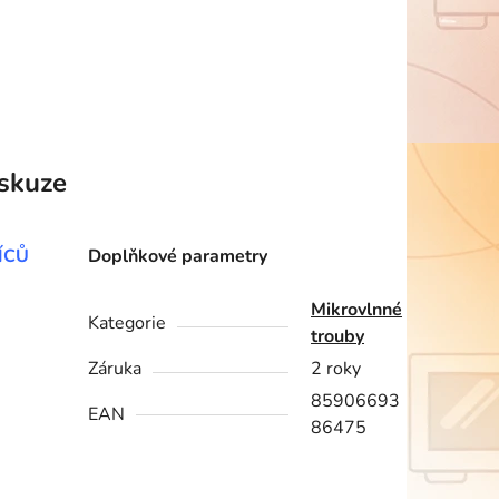
skuze
ÍCŮ
Doplňkové parametry
Mikrovlnné
Kategorie
trouby
Záruka
2 roky
85906693
EAN
86475