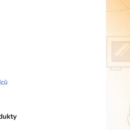
ÍCŮ
odukty