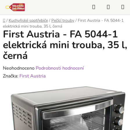
Přejít
Hledat
NÁKUP
na
KOŠÍK
obsah
Domů
/
Kuchyňské spotřebiče
/
Pečící trouby
/
First Austria - FA 5044-1
elektrická mini trouba, 35 l, černá
First Austria - FA 5044-1
elektrická mini trouba, 35 l,
černá
Průměrné
Neohodnoceno
Podrobnosti hodnocení
hodnocení
Značka:
First Austria
produktu
je
0,0
z
5
hvězdiček.