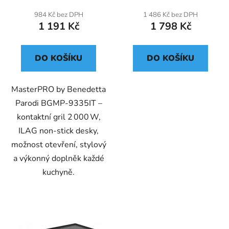
984 Kč bez DPH
1 486 Kč bez DPH
1 191 Kč
1 798 Kč
DO KOŠÍKU
DO KOŠÍKU
MasterPRO by Benedetta
Parodi BGMP‑9335IT –
kontaktní gril 2 000 W,
ILAG non‑stick desky,
možnost otevření, stylový
a výkonný doplněk každé
kuchyně.