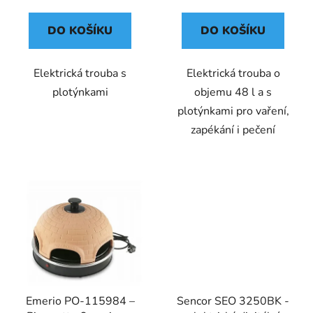
DO KOŠÍKU
DO KOŠÍKU
Elektrická trouba s
Elektrická trouba o
plotýnkami
objemu 48 l a s
plotýnkami pro vaření,
zapékání i pečení
Emerio PO-115984 –
Sencor SEO 3250BK -