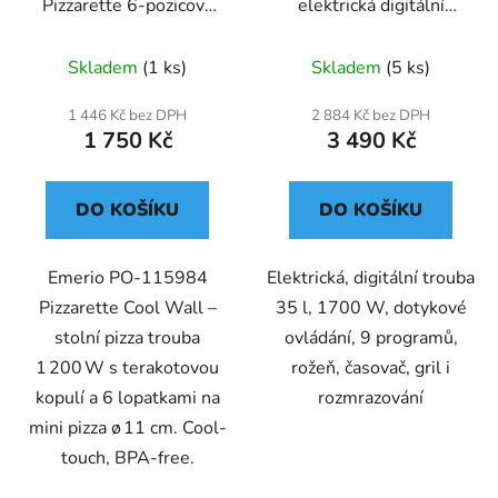
Pizzarette 6-pozicová
elektrická digitální
pizza trouba
trouba
Skladem
(1 ks)
Skladem
(5 ks)
1 446 Kč bez DPH
2 884 Kč bez DPH
1 750 Kč
3 490 Kč
DO KOŠÍKU
DO KOŠÍKU
Emerio PO‑115984
Elektrická, digitální trouba
Pizzarette Cool Wall –
35 l, 1700 W, dotykové
stolní pizza trouba
ovládání, 9 programů,
1 200 W s terakotovou
rožeň, časovač, gril i
kopulí a 6 lopatkami na
rozmrazování
mini pizza ø 11 cm. Cool-
touch, BPA‑free.