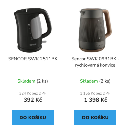
SENCOR SWK 2511BK
Sencor SWK 0931BK -
rychlovarná konvice
Skladem
(2 ks)
Skladem
(2 ks)
324 Kč bez DPH
1 155 Kč bez DPH
392 Kč
1 398 Kč
DO KOŠÍKU
DO KOŠÍKU