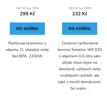
247 Kč bez DPH
192 Kč bez DPH
299 Kč
232 Kč
DO KOŠÍKU
DO KOŠÍKU
Rychlovarná konvice o
Cestovní rychlovarná
objemu 1l, ukazatel vody,
konvice Smarton WK 020
bez BPA, 2200W
s objemem 0,6 litru vám
přijde vhod nejen na
dovolené, výletech nebo
služebních cestách, ale
také v menší domácnosti.
Se svými...