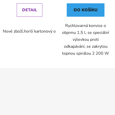
DETAIL
DO KOŠÍKU
Rychlovarná konvice o
Nové zboží,horší kartonový obal ,záruka 24 měsíců
objemu 1,5 l, se speciální
výlevkou proti
odkapávání, se zakrytou
topnou spirálou 2 200 W
Z
á
p
a
t
í