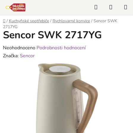
Přejít
Hledat
NÁKUP
na
KOŠÍK
obsah
Domů
/
Kuchyňské spotřebiče
/
Rychlovarné konvice
/
Sencor SWK
2717YG
Sencor SWK 2717YG
Průměrné
Neohodnoceno
Podrobnosti hodnocení
hodnocení
Značka:
Sencor
produktu
je
0,0
z
5
hvězdiček.