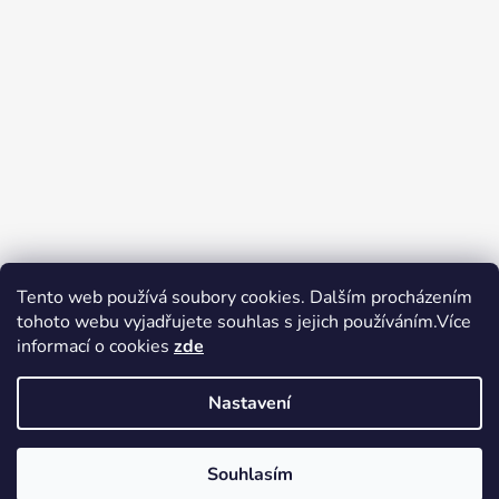
Tento web používá soubory cookies. Dalším procházením
tohoto webu vyjadřujete souhlas s jejich používáním.Více
Zboží.cz
Heureka.cz
Voňavé dárky
informací o cookies
zde
Nastavení
Souhlasím
Vytvořil Shoptet
Copyright 2026
tak trochu jiné
V pátek 14.8.2026 má prodejna Tak trochu jiné elektro zavřeno.