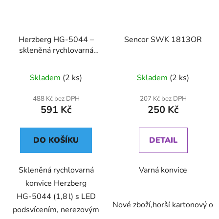
Herzberg HG-5044 –
Sencor SWK 1813OR
skleněná rychlovarná
konvice 1,8 l s LED
podsvícením
Skladem
(2 ks)
Skladem
(2 ks)
488 Kč bez DPH
207 Kč bez DPH
591 Kč
250 Kč
DO KOŠÍKU
DETAIL
Skleněná rychlovarná
Varná konvice
konvice Herzberg
HG‑5044 (1,8 l) s LED
Nové zboží,horší kartonový ob
podsvícením, nerezovým