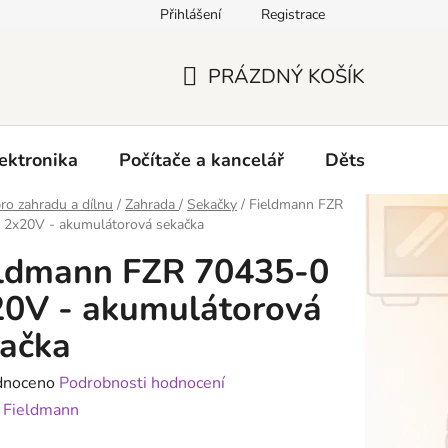
Přihlášení
Registrace
O nás
PRÁZDNÝ KOŠÍK
NÁKUPNÍ
KOŠÍK
ektronika
Počítače a kancelář
Dětské zboží 
ro zahradu a dílnu
/
Zahrada
/
Sekačky
/
Fieldmann FZR
 2x20V - akumulátorová sekačka
eldmann FZR 70435-0
0V - akumulátorová
ačka
né
dnoceno
Podrobnosti hodnocení
ení
:
Fieldmann
tu