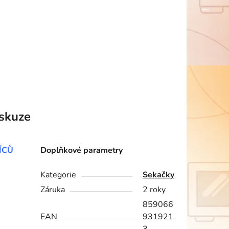
skuze
ÍCŮ
Doplňkové parametry
Kategorie
Sekačky
Záruka
2 roky
859066
EAN
931921