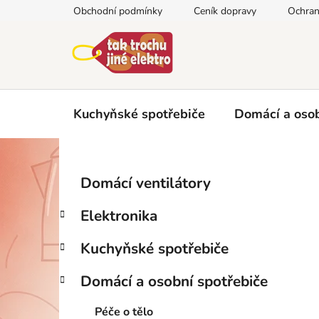
Přejít
Obchodní podmínky
Ceník dopravy
Ochran
na
obsah
Kuchyňské spotřebiče
Domácí a osob
P
K
Přeskočit
Domácí ventilátory
a
kategorie
o
t
s
Elektronika
e
t
g
r
Kuchyňské spotřebiče
o
a
r
Domácí a osobní spotřebiče
i
n
e
n
Péče o tělo