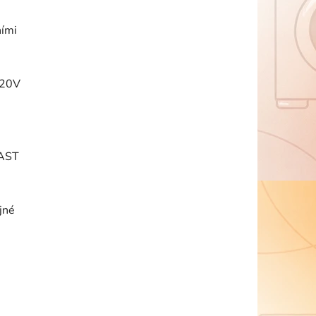
ními
 20V
FAST
jné