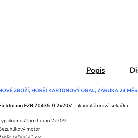
Popis
Di
NOVÉ ZBOŽÍ, HORŠÍ KARTONOVÝ OBAL, ZÁRUKA 24 MĚS
Fieldmann FZR 70435-0 2x20V
- akumulátorová sekačka
Typ akumulátoru Li-ion 2x20V
Bezuhlíkový motor
Záběr sečení 43 cm