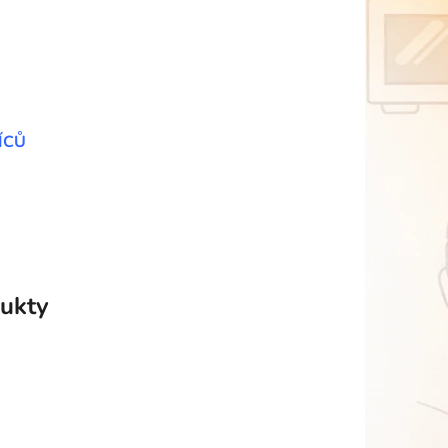
ÍCŮ
ukty