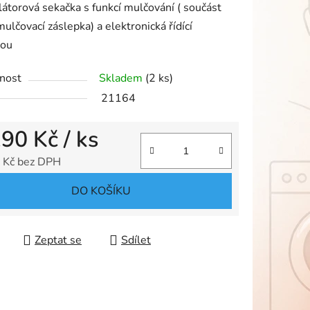
torová sekačka s f
unkcí mulčování ( součást
mulčovací záslepka) a e
lektronická řídící
kou
nost
Skladem
(2 ks)
ek.
21164
190 Kč
/ ks
 Kč bez DPH
 cena:
DO KOŠÍKU
Zeptat se
Sdílet