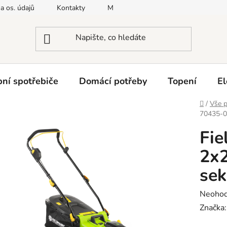
a os. údajů
Kontakty
Moje objednávka
Napište nám
ní spotřebiče
Domácí potřeby
Topení
El
Domů
/
Vše p
70435-0
Fi
2x2
sek
Průměr
Neoho
hodnoc
Značka
produk