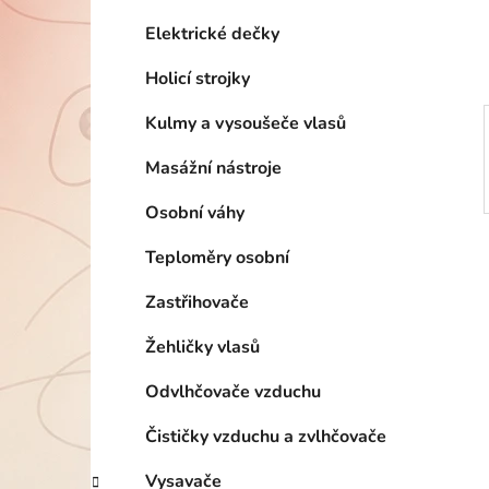
í
p
Elektrické dečky
a
Holicí strojky
n
e
Kulmy a vysoušeče vlasů
l
Masážní nástroje
Osobní váhy
Teploměry osobní
Zastřihovače
Žehličky vlasů
Odvlhčovače vzduchu
Čističky vzduchu a zvlhčovače
Vysavače