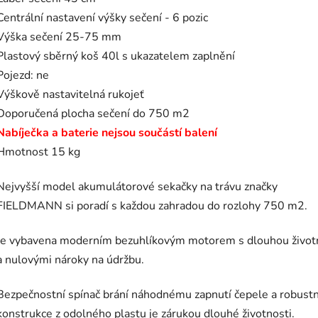
Centrální nastavení výšky sečení - 6 pozic
Výška sečení 25-75 mm
Plastový sběrný koš 40l s ukazatelem zaplnění
Pojezd: ne
Výškově nastavitelná rukojeť
Doporučená plocha sečení do 750 m2
Nabíječka a baterie nejsou součástí balení
Hmotnost 15 kg
Nejvyšší model akumulátorové sekačky na trávu značky
FIELDMANN si poradí s každou zahradou do rozlohy 750 m2.
Je vybavena moderním bezuhlíkovým motorem s dlouhou život
a nulovými nároky na údržbu.
Bezpečnostní spínač brání náhodnému zapnutí čepele a robustn
konstrukce z odolného plastu je zárukou dlouhé životnosti.