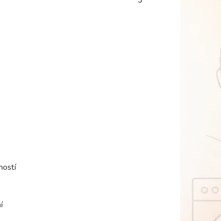
3
ností
í