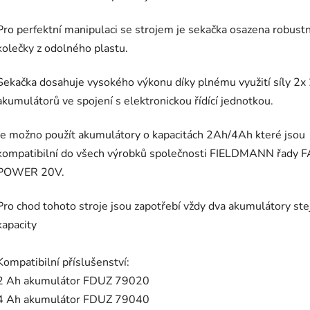
Pro perfektní manipulaci se strojem je sekačka osazena robust
kolečky z odolného plastu.
Sekačka dosahuje vysokého výkonu díky plnému využití síly 2x
akumulátorů ve spojení s elektronickou řídící jednotkou.
Je možno použít akumulátory o kapacitách 2Ah/4Ah které jsou
kompatibilní do všech výrobků společnosti FIELDMANN řady 
POWER 20V.
Pro chod tohoto stroje jsou zapotřebí vždy dva akumulátory ste
kapacity
Kompatibilní příslušenství:
2 Ah akumulátor FDUZ 79020
4 Ah akumulátor FDUZ 79040