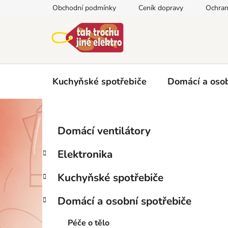
Přejít
Obchodní podmínky
Ceník dopravy
Ochran
na
obsah
Kuchyňské spotřebiče
Domácí a osob
P
K
Přeskočit
Domácí ventilátory
a
kategorie
o
t
s
Elektronika
e
t
g
r
Kuchyňské spotřebiče
o
a
r
Domácí a osobní spotřebiče
i
n
e
n
Péče o tělo