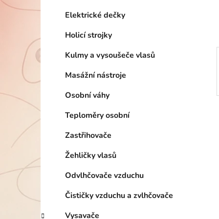
í
p
Elektrické dečky
a
Holicí strojky
n
e
Kulmy a vysoušeče vlasů
l
Masážní nástroje
Osobní váhy
Teploměry osobní
Zastřihovače
Žehličky vlasů
Odvlhčovače vzduchu
Čističky vzduchu a zvlhčovače
Vysavače