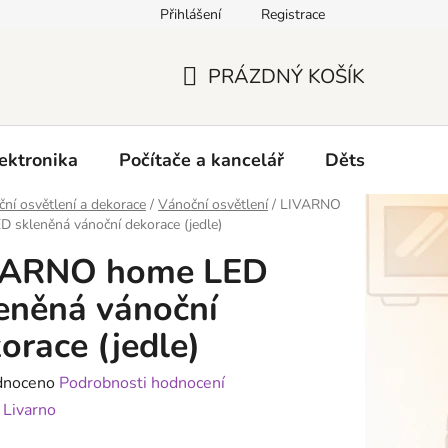
Přihlášení
Registrace
O nás
PRÁZDNÝ KOŠÍK
NÁKUPNÍ
KOŠÍK
ektronika
Počítače a kancelář
Dětské zboží 
ní osvětlení a dekorace
/
Vánoční osvětlení
/
LIVARNO
 skleněná vánoční dekorace (jedle)
VARNO home LED
eněná vánoční
orace (jedle)
né
dnoceno
Podrobnosti hodnocení
ení
:
Livarno
tu