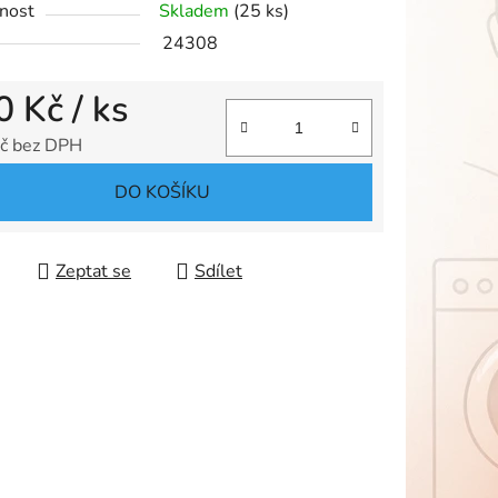
nost
Skladem
(25 ks)
24308
0 Kč
/ ks
ek.
č bez DPH
 cena:
DO KOŠÍKU
Zeptat se
Sdílet