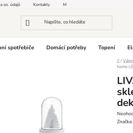
a os. údajů
Kontakty
Moje objednávka
Napište nám
ní spotřebiče
Domácí potřeby
Topení
El
Domů
/
Vánoč
home LED
LI
skl
dek
Průměr
Neoho
hodnoc
Značka
produk