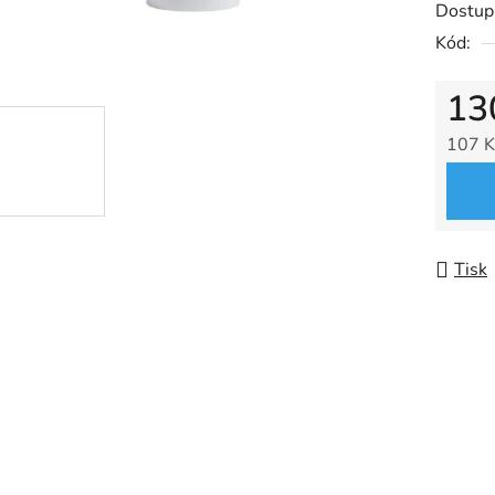
Dostup
je
Kód:
0,0
z
13
5
hvězdič
107 K
Měrná
Tisk