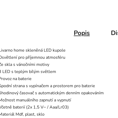
Popis
Di
Livarno home skleněná LED kupole
Osvětlení pro příjemnou atmosféru
Ze skla s vánočními motivy
3 LED s teplým bílým světlem
Provoz na baterie
Spodní strana s vypínačem a prostorem pro baterie
6hodinový časovač s automatickým denním opakováním
Možnost manuálního zapnutí a vypnutí
Včetně baterií (2x 1,5 V⎓ / Aaa/Lr03)
Materiál Mdf, plast, sklo