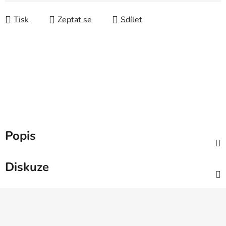
Měrná cena:
Tisk
Zeptat se
Sdílet
Popis
Diskuze
Z
á
p