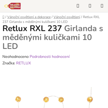
Přejít
Hledat
NÁKUP
na
KOŠÍK
obsah
Domů
/
Vánoční osvětlení a dekorace
/
Vánoční osvětlení
/
Retlux RXL
237
Girlanda s měděnými kuličkami 10 LED
Retlux RXL 237
Girlanda s
měděnými kuličkami 10
LED
Průměrné
Neohodnoceno
Podrobnosti hodnocení
hodnocení
Značka:
RETLUX
produktu
je
0,0
z
5
hvězdiček.