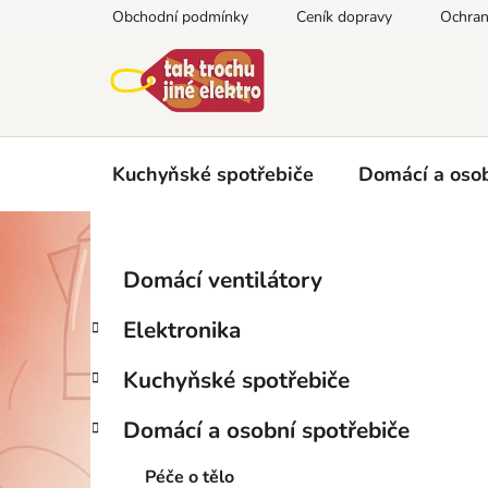
Přejít
Obchodní podmínky
Ceník dopravy
Ochran
na
obsah
Kuchyňské spotřebiče
Domácí a osob
P
K
Přeskočit
Domácí ventilátory
a
kategorie
o
t
s
Elektronika
e
t
g
r
Kuchyňské spotřebiče
o
a
r
Domácí a osobní spotřebiče
i
n
e
n
Péče o tělo