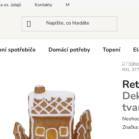
a os. údajů
Kontakty
Moje objednávka
Napište nám
ní spotřebiče
Domácí potřeby
Topení
El
Domů
/
Vánoč
RXL 37
Ret
Dek
tva
Průměr
Neoho
hodnoc
Značka
produk