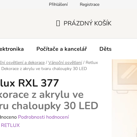
Přihlášení
Registrace
O nás
PRÁZDNÝ KOŠÍK
NÁKUPNÍ
KOŠÍK
ektronika
Počítače a kancelář
Dětské zboží 
ní osvětlení a dekorace
/
Vánoční osvětlení
/
Retlux
7
Dekorace z akrylu ve tvaru chaloupky 30 LED
lux RXL 377
orace z akrylu ve
ru chaloupky 30 LED
né
dnoceno
Podrobnosti hodnocení
ení
:
RETLUX
tu