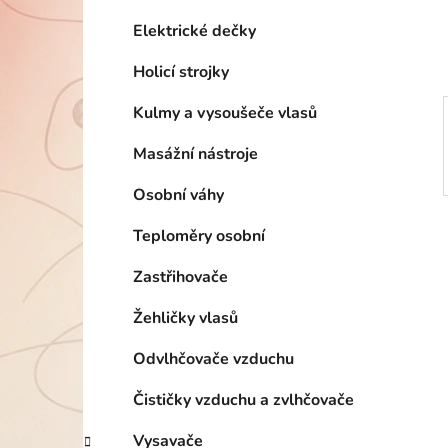
í
p
Elektrické dečky
a
Holicí strojky
n
e
Kulmy a vysoušeče vlasů
l
Masážní nástroje
Osobní váhy
Teploměry osobní
Zastřihovače
Žehličky vlasů
Odvlhčovače vzduchu
Čističky vzduchu a zvlhčovače
Vysavače