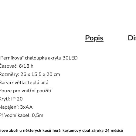
Popis
Di
"Perníková" chaloupka akrylu 30LED
Časovač: 6/18 h
Rozměry: 26 x 15,5 x 20 cm
Barva světla: teplá bílá
Pouze pro vnitřní použití
Krytí: IP 20
Napájení: 3xAA
Přívodní kabel: 0,5m
Nové zboží u některých kusů horší kartonový obal
záruka 24 měsíců