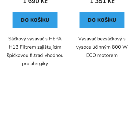
1 690 Kč
1 351 Kč
je
3,0
z
DO KOŠÍKU
DO KOŠÍKU
5
hvězdiček.
Sáčkový vysavač s HEPA
Vysavač bezsáčkový s
H13 Filtrem zajišťujícím
vysoce účinným 800 W
špičkovou filtraci vhodnou
ECO motorem
pro alergiky