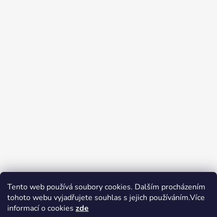
Tento web používá soubory cookies. Dalším procházením
tohoto webu vyjadřujete souhlas s jejich používáním.Více
Zboží.cz
Heureka.cz
Voňavé dárky
informací o cookies
zde