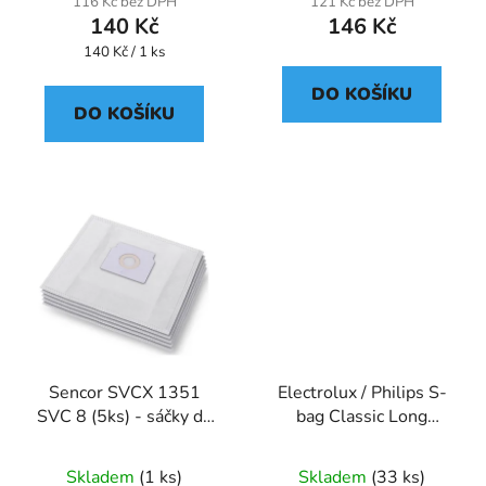
116 Kč bez DPH
121 Kč bez DPH
140 Kč
146 Kč
Měrná
140 Kč / 1 ks
cena:
DO KOŠÍKU
DO KOŠÍKU
Sencor SVCX 1351
Electrolux / Philips S-
SVC 8 (5ks) - sáčky do
bag Classic Long
vysavače
Performance — 12 kusů
(E201SMCB)
Skladem
(1 ks)
Skladem
(33 ks)