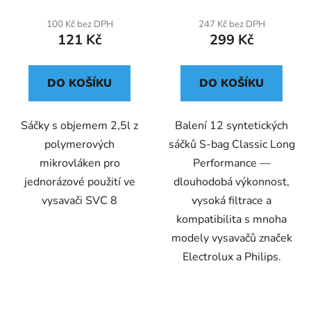
100 Kč bez DPH
247 Kč bez DPH
121 Kč
299 Kč
DO KOŠÍKU
DO KOŠÍKU
Sáčky s objemem 2,5l z
Balení 12 syntetických
polymerových
sáčků S-bag Classic Long
mikrovláken pro
Performance —
jednorázové použití ve
dlouhodobá výkonnost,
vysavači SVC 8
vysoká filtrace a
kompatibilita s mnoha
modely vysavačů značek
Electrolux a Philips.