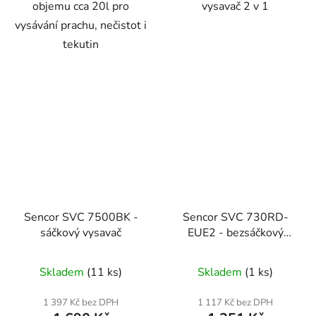
objemu cca 20l pro
vysavač 2 v 1
vysávání prachu, nečistot i
tekutin
Sencor SVC 7500BK -
Sencor SVC 730RD-
sáčkový vysavač
EUE2 - bezsáčkový
vysavač
Průměrné
Skladem
(11 ks)
Skladem
(1 ks)
hodnocení
produktu
1 397 Kč bez DPH
1 117 Kč bez DPH