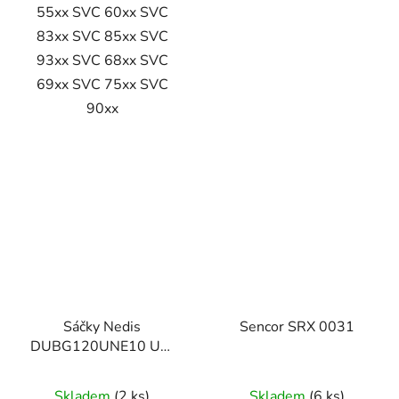
55xx SVC 60xx SVC
83xx SVC 85xx SVC
93xx SVC 68xx SVC
69xx SVC 75xx SVC
90xx
Sáčky Nedis
Sencor SRX 0031
DUBG120UNE10 UNI
Pro ETA, Sencor, 10ks
sáčků
Skladem
(2 ks)
Skladem
(6 ks)