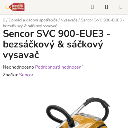
Přejít
Hledat
NÁKUP
na
KOŠÍK
obsah
Domů
/
Domácí a osobní spotřebiče
/
Vysavače
/
Sencor SVC 900-EUE3 -
bezsáčkový & sáčkový vysavač
Sencor SVC 900-EUE3 -
bezsáčkový & sáčkový
vysavač
Průměrné
Neohodnoceno
Podrobnosti hodnocení
hodnocení
Značka:
Sencor
produktu
je
0,0
z
5
hvězdiček.