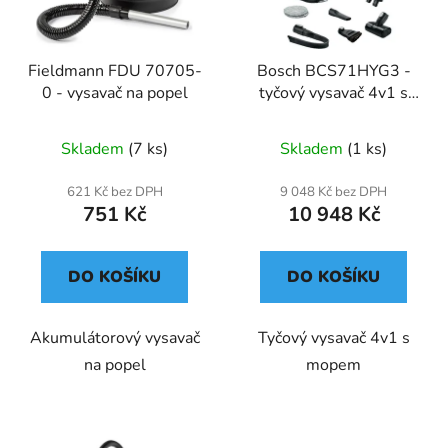
Fieldmann FDU 70705-
Bosch BCS71HYG3 -
0 - vysavač na popel
tyčový vysavač 4v1 s
mopem
Skladem
(7 ks)
Skladem
(1 ks)
621 Kč bez DPH
9 048 Kč bez DPH
751 Kč
10 948 Kč
DO KOŠÍKU
DO KOŠÍKU
Akumulátorový vysavač
Tyčový vysavač 4v1 s
na popel
mopem