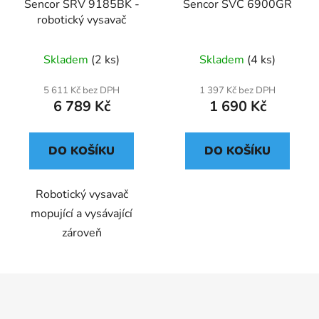
Sencor SRV 9185BK -
Sencor SVC 6900GR
robotický vysavač
Skladem
(2 ks)
Skladem
(4 ks)
5 611 Kč bez DPH
1 397 Kč bez DPH
6 789 Kč
1 690 Kč
DO KOŠÍKU
DO KOŠÍKU
Robotický vysavač
mopující a vysávající
zároveň
Z
á
p