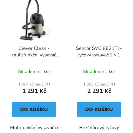
Clever Clean -
Sencor SVC 8621TI -
multifunkční vysavač
tyčový vysavač 2 v 1
3v1 Premium 2800W
Skladem
(1 ks)
Skladem
(1 ks)
1 067 Kč bez DPH
1 893 Kč bez DPH
1 291 Kč
2 291 Kč
DO KOŠÍKU
DO KOŠÍKU
Multifunkční vysavač o
Bezšňůrový tyčový