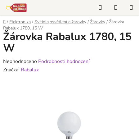
Přejít
Hledat
NÁKUP
na
KOŠÍK
obsah
Domů
/
Elektronika
/
Svítidla,osvětlení a žárovky
/
Žárovky
/
Žárovka
Rabalux 1780, 15 W
Žárovka Rabalux 1780, 15
W
Průměrné
Neohodnoceno
Podrobnosti hodnocení
hodnocení
Značka:
Rabalux
produktu
je
0,0
z
5
hvězdiček.