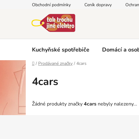
Přejít
Obchodní podmínky
Ceník dopravy
Ochran
na
obsah
Kuchyňské spotřebiče
Domácí a osob
Domů
/
Prodávané značky
/
4cars
4cars
Žádné produkty značky
4cars
nebyly nalezeny...
Z
á