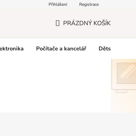
Přihlášení
Registrace
O nás
PRÁZDNÝ KOŠÍK
NÁKUPNÍ
KOŠÍK
ektronika
Počítače a kancelář
Dětské zboží 