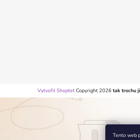
p
a
t
í
Vytvořil Shoptet
Copyright 2026
tak trochu j
Tento web p