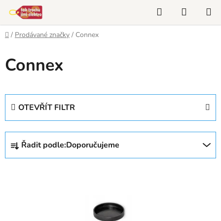
Přejít
Hledat
NÁKUP
na
KOŠÍK
obsah
Domů
/
Prodávané značky
/
Connex
Connex
OTEVŘÍT FILTR
Ř
Řadit podle:
Doporučujeme
a
z
V
e
ý
n
p
í
i
p