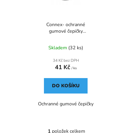
s
r
p
o
r
d
Connex- ochranné
o
u
gumové čepičky
d
k
21x5mm /2ks/
u
t
Skladem
(32 ks)
k
ů
t
34 Kč bez DPH
ů
41 Kč
/ ks
DO KOŠÍKU
Ochranné gumové čepičky
1
položek celkem