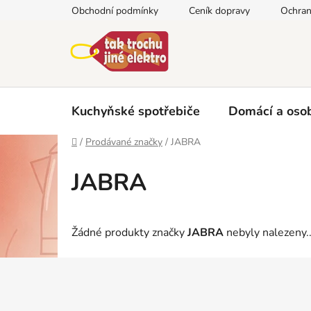
Přejít
Obchodní podmínky
Ceník dopravy
Ochran
na
obsah
Kuchyňské spotřebiče
Domácí a osob
Domů
/
Prodávané značky
/
JABRA
JABRA
Žádné produkty značky
JABRA
nebyly nalezeny..
Z
á