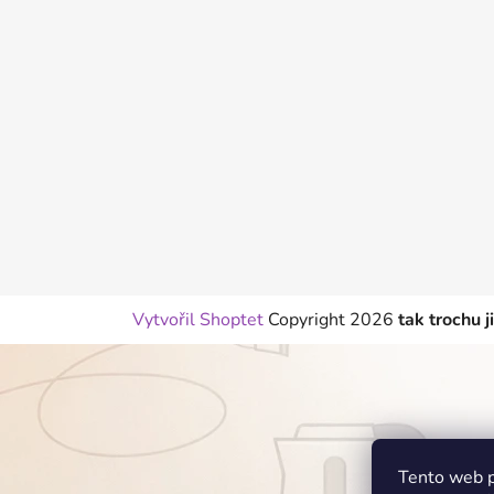
p
a
t
í
Vytvořil Shoptet
Copyright 2026
tak trochu j
Tento web p