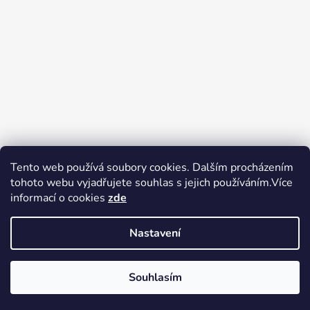
Tento web používá soubory cookies. Dalším procházením
tohoto webu vyjadřujete souhlas s jejich používáním.Více
Zboží.cz
Heureka.cz
Voňavé dárky
informací o cookies
zde
Nastavení
Souhlasím
Vytvořil Shoptet
Copyright 2026
tak trochu jiné
V pátek 14.8.2026 má prodejna Tak trochu jiné elektro zavřeno.
elektro
. Všechna práva vyhrazena.