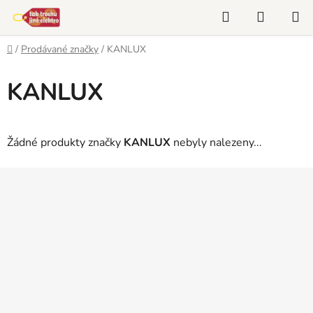
Přejít
Hledat
NÁKUP
na
KOŠÍK
obsah
Domů
/
Prodávané značky
/
KANLUX
KANLUX
Žádné produkty značky
KANLUX
nebyly nalezeny...
Z
á
p
a
t
í