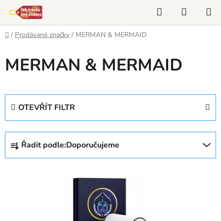
Přejít
Hledat
NÁKUP
na
KOŠÍK
obsah
Domů
/
Prodávané značky
/
MERMAN & MERMAID
MERMAN & MERMAID
OTEVŘÍT FILTR
Ř
Řadit podle:
Doporučujeme
a
z
V
e
ý
n
p
í
i
p