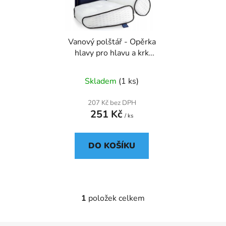
s
r
p
o
r
d
Vanový polštář - Opěrka
o
u
hlavy pro hlavu a krk
d
k
MERMAN & MERMAID
u
t
Skladem
(1 ks)
k
ů
t
207 Kč bez DPH
ů
251 Kč
/ ks
DO KOŠÍKU
1
položek celkem
O
v
l